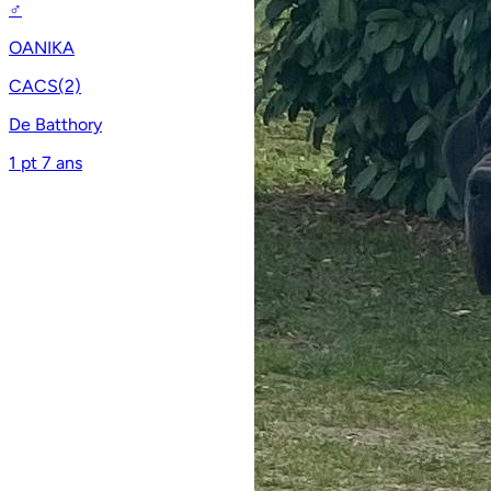
♂
OANIKA
CACS(2)
De Batthory
1 pt
7 ans