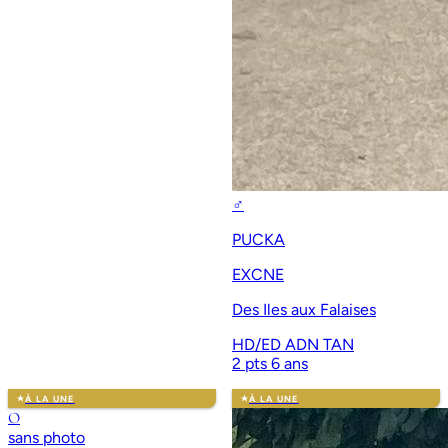
♂
PUCKA
EXCNE
Des Iles aux Falaises
HD/ED
ADN
TAN
2 pts
6 ans
À LA UNE
À LA UNE
O
sans photo