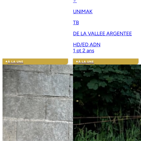
♂
UNIMAK
TB
DE LA VALLEE ARGENTEE
HD/ED
ADN
1 pt
2 ans
À LA UNE
À LA UNE