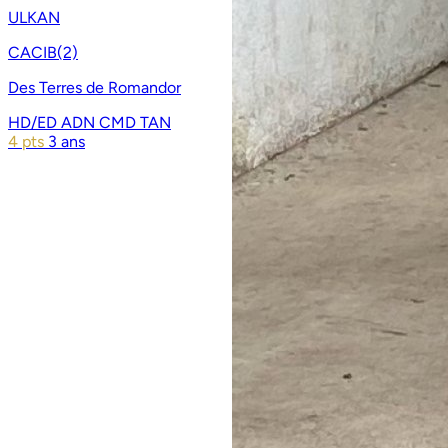
ULKAN
CACIB(2)
Des Terres de Romandor
HD/ED
ADN
CMD
TAN
4 pts
3 ans