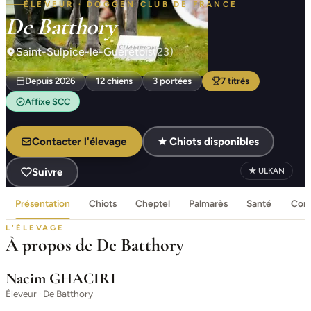
ÉLEVEUR · DOGGEN CLUB DE FRANCE
De Batthory
Saint-Sulpice-le-Guérétois
(23)
Depuis 2026
12 chiens
3 portées
7 titrés
Affixe SCC
Contacter l'élevage
★ Chiots disponibles
Suivre
★ ULKAN
Présentation
Chiots
Cheptel
Palmarès
Santé
Cont
L'ÉLEVAGE
À propos de De Batthory
Nacim GHACIRI
Éleveur · De Batthory