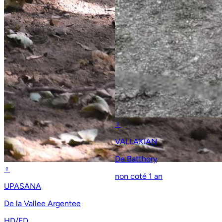
♀
VALLAKIAN
De Batthory
♀
non coté
1 an
UPASANA
De la Vallee Argentee
HD/ED