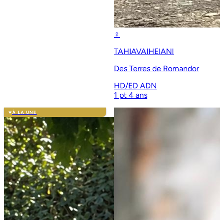
♀
TAHIAVAIHEIANI
Des Terres de Romandor
HD/ED
ADN
1 pt
4 ans
À LA UNE