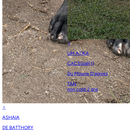
♀
UM ATIKA
CACSSpé(1)
Du Mourre D'agnies
TAN
non coté
2 ans
♀
ASHAIA
DE BATTHORY