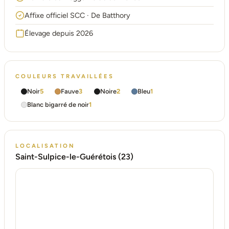
Affixe officiel SCC · De Batthory
Élevage depuis 2026
COULEURS TRAVAILLÉES
Noir
5
Fauve
3
Noire
2
Bleu
1
Blanc bigarré de noir
1
LOCALISATION
Saint-Sulpice-le-Guérétois (23)