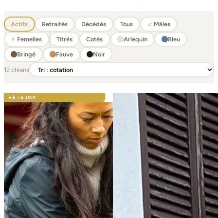
Actifs
Retraités
Décédés
Tous
♂ Mâles
♀ Femelles
Titrés
Cotés
Arlequin
Bleu
Bringé
Fauve
Noir
12 chiens
À LA UNE