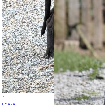
♀
UMAYA