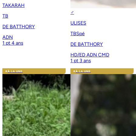
TAKARAH
♂
TB
ULISES
DE BATTHORY
TBSpé
ADN
1 pt
4 ans
DE BATTHORY
HD/ED
ADN
CMD
1 pt
3 ans
À LA UNE
À LA UNE