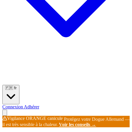
Portées
Étalons
Éleveurs
Base chiens
Boutique
🇫🇷
fr
Connexion
Adhérer
Vigilance ORANGE canicule
Protégez votre Dogue Allemand —
il est très sensible à la chaleur.
Voir les conseils →