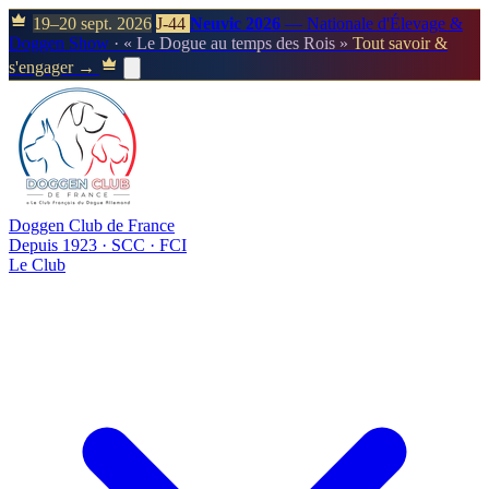
19–20 sept. 2026
J-44
Neuvic 2026
— Nationale d'Élevage &
Doggen Show
· « Le Dogue au temps des Rois »
Tout savoir &
s'engager →
Doggen Club de France
Depuis 1923 · SCC · FCI
Le Club