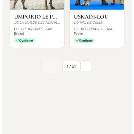
UMPORIO LE PRESTIGE
USKADI-LOU
DE LA GUILDE DES NEPHILIMS
DU VAL DE CELLE
LOF 86916/10697
· 2 ans
·
LOF 86600/14178
· 3 ans
·
Bringé
Fauve
Confirmé
Confirmé
1
/ 61