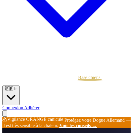
Portées
Étalons
Éleveurs
Base chiens
Boutique
🇫🇷
fr
Connexion
Adhérer
Vigilance ORANGE canicule
Protégez votre Dogue Allemand —
il est très sensible à la chaleur.
Voir les conseils →