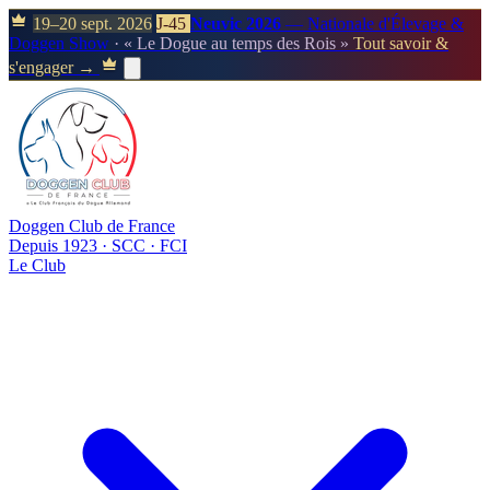
19–20 sept. 2026
J-45
Neuvic 2026
— Nationale d'Élevage &
Doggen Show
· « Le Dogue au temps des Rois »
Tout savoir &
s'engager →
Doggen Club de France
Depuis 1923 · SCC · FCI
Le Club