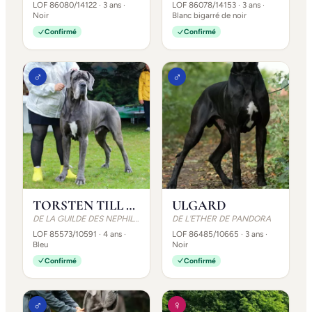
LOF 86080/14122
· 3 ans
·
LOF 86078/14153
· 3 ans
·
Noir
Blanc bigarré de noir
Confirmé
Confirmé
♂
♂
TORSTEN TILL OSFERTH
ULGARD
DE LA GUILDE DES NEPHILIMS
DE L'ETHER DE PANDORA
LOF 85573/10591
· 4 ans
·
LOF 86485/10665
· 3 ans
·
Bleu
Noir
Confirmé
Confirmé
♂
♀