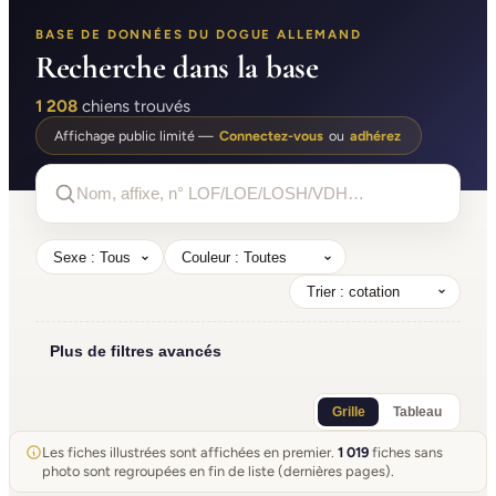
BASE DE DONNÉES DU DOGUE ALLEMAND
Recherche dans la base
1 208
chiens trouvés
Affichage public limité —
Connectez-vous
ou
adhérez
Plus de filtres avancés
Grille
Tableau
Les fiches illustrées sont affichées en premier.
1 019
fiches sans
photo sont regroupées en fin de liste (dernières pages).