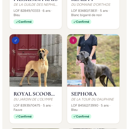
DE LA GUILDE DES NEPHILIMS
DU DOMAINE D'ORTHOS
LOF 82849/10333
· 6 ans
·
LOF 83480/13831
· 5 ans
·
Bleu
Blanc bigarré de noir
Confirmé
Confirmé
♂
♀
ROYAL SCOOBY-DOO
SEPHORA
DU JARDIN DE L'OLYMPE
DE LA TOUR DU DAUPHINE
LOF 83939/10475
· 5 ans
·
LOF 84562/13990
· 5 ans
·
Fauve
Bleu
Confirmé
Confirmé