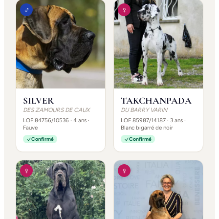
♂
♀
SILVER
TAKCHANPADA
DES ZAMOURS DE CAUX
DU BARRY VARIN
LOF 84756/10536
· 4 ans
·
LOF 85987/14187
· 3 ans
·
Fauve
Blanc bigarré de noir
Confirmé
Confirmé
♀
♀