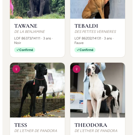
TAWANE
TEBALDI
DE LA BENJAMINE
DES PETITES VERNIERES
LOF 86373/14111
· 3 ans
·
LOF 86202/14131
· 3 ans
·
Noir
Fauve
Confirmé
Confirmé
♀
♀
TESS
THEODORA
DE L'ETHER DE PANDORA
DE L'ETHER DE PANDORA