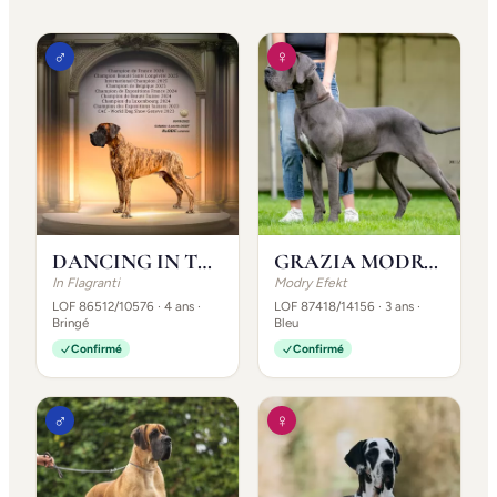
♂
♀
DANCING IN THE DARK IN FLAGRANTI
GRAZIA MODRY EFEKT
In Flagranti
Modry Efekt
LOF 86512/10576
· 4 ans
·
LOF 87418/14156
· 3 ans
·
Bringé
Bleu
Confirmé
Confirmé
♂
♀