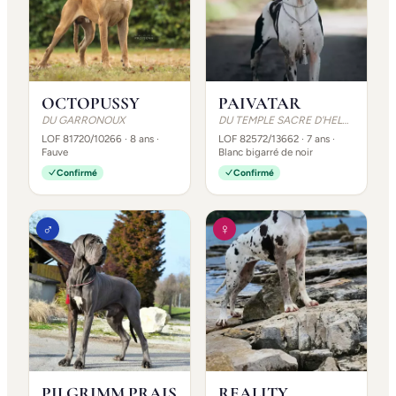
OCTOPUSSY
PAIVATAR
DU GARRONOUX
DU TEMPLE SACRE D'HELOISE
LOF 81720/10266
· 8 ans
·
LOF 82572/13662
· 7 ans
·
Fauve
Blanc bigarré de noir
Confirmé
Confirmé
♂
♀
PILGRIMM PRAIS
REALITY