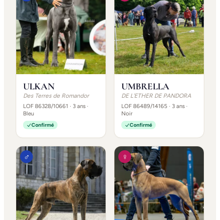
ULKAN
UMBRELLA
Des Terres de Romandor
DE L'ETHER DE PANDORA
LOF 86328/10661
· 3 ans
·
LOF 86489/14165
· 3 ans
·
Bleu
Noir
Confirmé
Confirmé
♂
♀