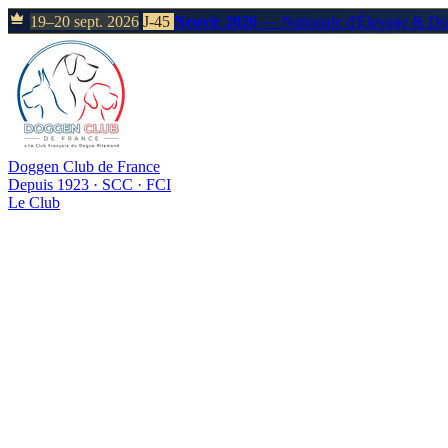
19–20 sept. 2026
J-45
Neuvic 2026
— Nationale d'Élevage & D
Doggen Club de France
Depuis 1923 · SCC · FCI
Le Club