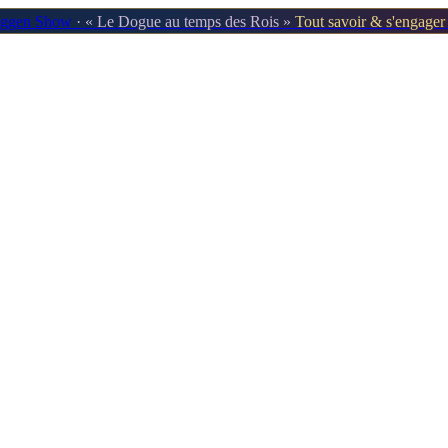
oggen Show
· « Le Dogue au temps des Rois »
Tout savoir & s'engage