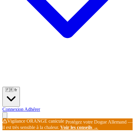
Portées
Étalons
Éleveurs
Base chiens
Boutique
🇫🇷
fr
Connexion
Adhérer
Vigilance ORANGE canicule
Protégez votre Dogue Allemand —
il est très sensible à la chaleur.
Voir les conseils →