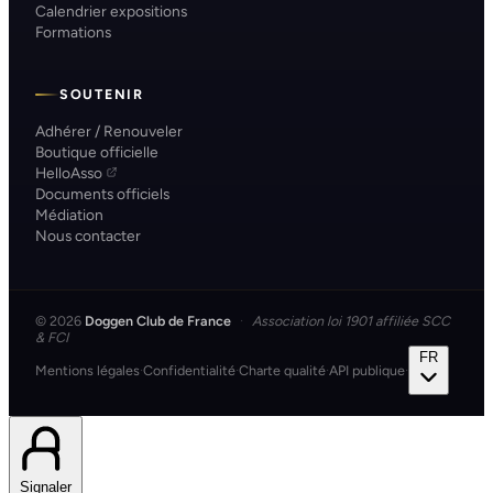
Calendrier expositions
Formations
SOUTENIR
Adhérer / Renouveler
Boutique officielle
HelloAsso
Documents officiels
Médiation
Nous contacter
© 2026
Doggen Club de France
·
Association loi 1901 affiliée SCC
& FCI
FR
Mentions légales
·
Confidentialité
·
Charte qualité
·
API publique
·
Signaler