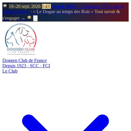
19–20 sept. 2026
J-43
Neuvic 2026
— Nationale d'Élevage &
Doggen Show
· « Le Dogue au temps des Rois »
Tout savoir &
s'engager →
Doggen Club de France
Depuis 1923 · SCC · FCI
Le Club