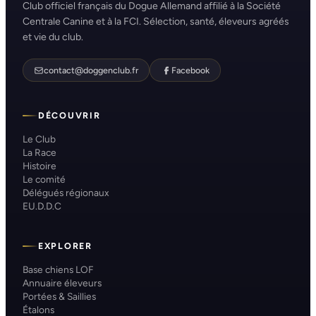
Club officiel français du Dogue Allemand affilié à la Société
Centrale Canine et à la FCI. Sélection, santé, éleveurs agréés
et vie du club.
contact@doggenclub.fr
Facebook
DÉCOUVRIR
Le Club
La Race
Histoire
Le comité
Délégués régionaux
EU.D.D.C
EXPLORER
Base chiens LOF
Annuaire éleveurs
Portées & Saillies
Étalons