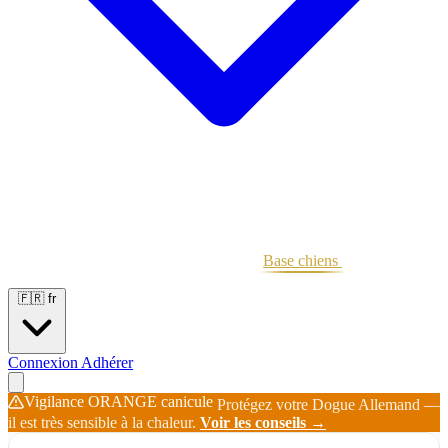
Portées
Étalons
Éleveurs
Base chiens
Boutique
🇫🇷
fr
Connexion
Adhérer
Vigilance ORANGE canicule
Protégez votre Dogue Allemand —
il est très sensible à la chaleur.
Voir les conseils →