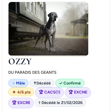
OZZY
DU PARADIS DES GEANTS
♂ Mâle
✝
Décédé
✓ Confirmé
★ 4/6 pts
🏆 CACS(1)
🏆 EXCNE
🏆 EXCRE
† Décédé le 21/02/2026