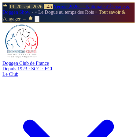
19–20 sept. 2026
J-45
Neuvic 2026
— Nationale d'Élevage &
Doggen Show
· « Le Dogue au temps des Rois »
Tout savoir &
s'engager →
Doggen Club de France
Depuis 1923 · SCC · FCI
Le Club