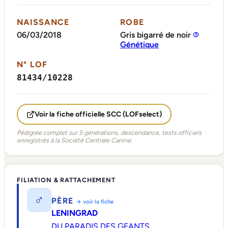
NAISSANCE
ROBE
06/03/2018
Gris bigarré de noir
Génétique
N° LOF
81434/10228
Voir la fiche officielle SCC (LOFselect)
Pédigrée complet sur 5 générations, descendance, tests officiels
enregistrés à la Société Centrale Canine.
FILIATION & RATTACHEMENT
♂
PÈRE
→ voir la fiche
LENINGRAD
DU PARADIS DES GEANTS