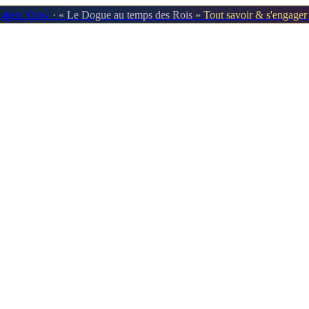
oggen Show
· « Le Dogue au temps des Rois »
Tout savoir & s'engage