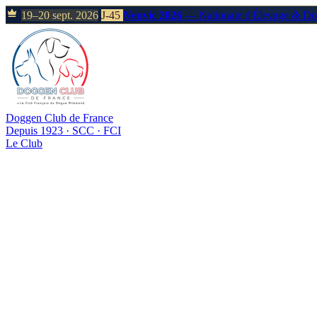
19–20 sept. 2026
J-45
Neuvic 2026
— Nationale d'Élevage & D
Doggen Club de France
Depuis 1923 · SCC · FCI
Le Club