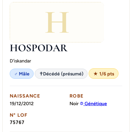
H
HOSPODAR
D'iskandar
♂ Mâle
✝
Décédé (présumé)
★ 1/6 pts
NAISSANCE
ROBE
19/12/2012
Noir
Génétique
N° LOF
75767