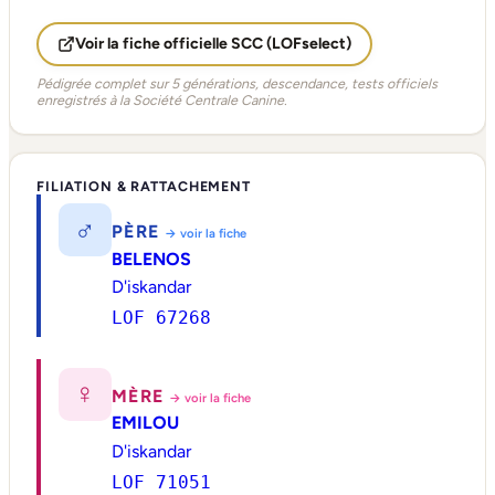
Voir la fiche officielle SCC (LOFselect)
Pédigrée complet sur 5 générations, descendance, tests officiels
enregistrés à la Société Centrale Canine.
FILIATION & RATTACHEMENT
♂
PÈRE
→ voir la fiche
BELENOS
D'iskandar
LOF 67268
♀
MÈRE
→ voir la fiche
EMILOU
D'iskandar
LOF 71051