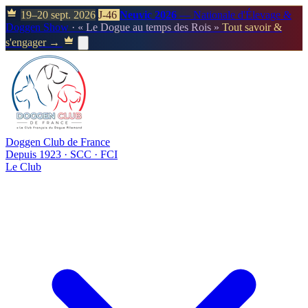
19–20 sept. 2026
J-46
Neuvic 2026
— Nationale d'Élevage &
Doggen Show
· « Le Dogue au temps des Rois »
Tout savoir &
s'engager →
Doggen Club de France
Depuis 1923 · SCC · FCI
Le Club