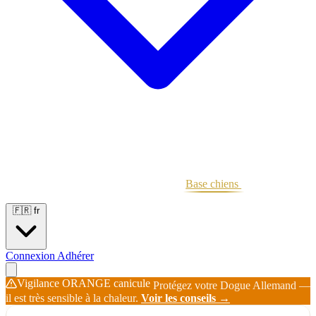
Portées
Étalons
Éleveurs
Base chiens
Boutique
🇫🇷
fr
Connexion
Adhérer
Vigilance ORANGE canicule
Protégez votre Dogue Allemand —
il est très sensible à la chaleur.
Voir les conseils →