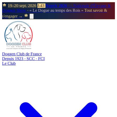
19–20 sept. 2026
J-43
Neuvic 2026
— Nationale d'Élevage &
Doggen Show
· « Le Dogue au temps des Rois »
Tout savoir &
s'engager →
Doggen Club de France
Depuis 1923 · SCC · FCI
Le Club