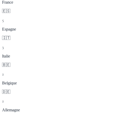
France
🇪🇸
5
Espagne
🇮🇹
3
Italie
🇧🇪
2
Belgique
🇩🇪
2
Allemagne