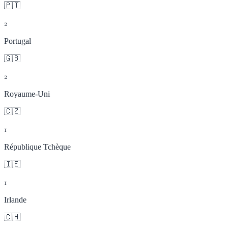
🇵🇹
2
Portugal
🇬🇧
2
Royaume-Uni
🇨🇿
1
République Tchèque
🇮🇪
1
Irlande
🇨🇭