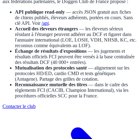
aux fédérations partenaires, le Doggen Club de France propose :
API publique read-only
— accès JSON gratuit aux fiches
de chiens publiés, éleveurs adhérents, portées en cours. Sans
clé API. Voir
/api
.
Accueil des éleveurs étrangers
— les éleveurs sérieux
résidant à l'étranger peuvent adhérer au DCF et figurer dans
l'annuaire international (LOE, LOSH, VDH, NHSB, KC, etc.
reconnus comme équivalents au LOF).
Échange de résultats d'expositions
— les jugements et
résultats officiels FCI peuvent être versés à la base centralisée
des résultats DCF (40 000+ entrées).
Mutualisation des protocoles santé
— alignement sur les
protocoles HD/ED, cardio CMD et tests génétiques
(Antagene). Partage des grilles de cotation.
Reconnaissance mutuelle des titres
— dans le cadre des
règlements FCI (CACIB, Champion International), via les
procédures officielles SCC pour la France.
Contacter le club