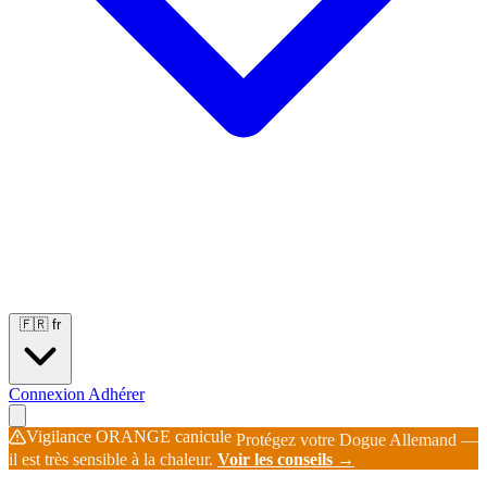
Portées
Étalons
Éleveurs
Base chiens
Boutique
🇫🇷
fr
Connexion
Adhérer
Vigilance ORANGE canicule
Protégez votre Dogue Allemand —
il est très sensible à la chaleur.
Voir les conseils →