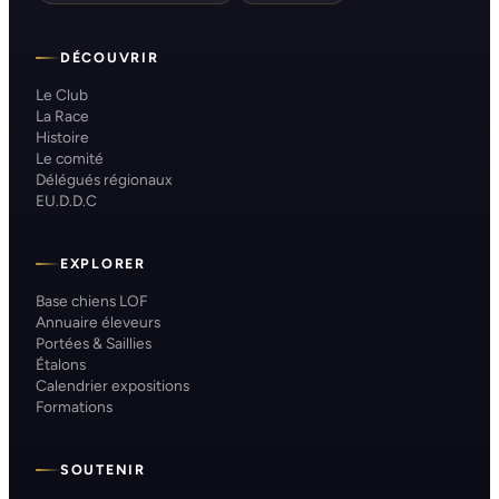
DÉCOUVRIR
Le Club
La Race
Histoire
Le comité
Délégués régionaux
EU.D.D.C
EXPLORER
Base chiens LOF
Annuaire éleveurs
Portées & Saillies
Étalons
Calendrier expositions
Formations
SOUTENIR