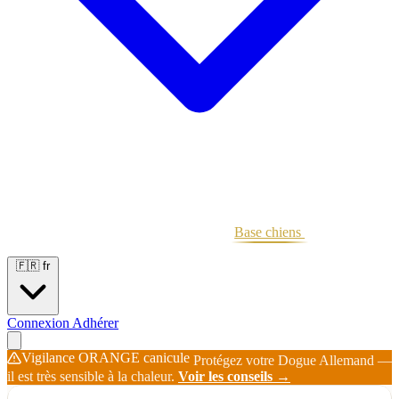
Portées
Étalons
Éleveurs
Base chiens
Boutique
🇫🇷
fr
Connexion
Adhérer
Vigilance ORANGE canicule
Protégez votre Dogue Allemand —
il est très sensible à la chaleur.
Voir les conseils →