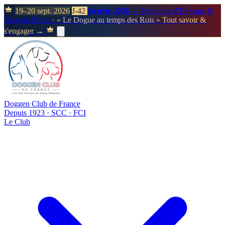
19–20 sept. 2026
J-42
Neuvic 2026
— Nationale d'Élevage &
Doggen Show
· « Le Dogue au temps des Rois »
Tout savoir &
s'engager →
Doggen Club de France
Depuis 1923 · SCC · FCI
Le Club