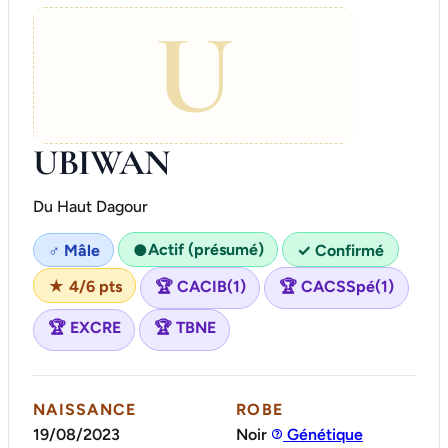
U
UBIWAN
Du Haut Dagour
Actif (présumé)
♂ Mâle
●
✓ Confirmé
★ 4/6 pts
🏆 CACIB(1)
🏆 CACSSpé(1)
🏆 EXCRE
🏆 TBNE
NAISSANCE
ROBE
19/08/2023
Noir
Génétique