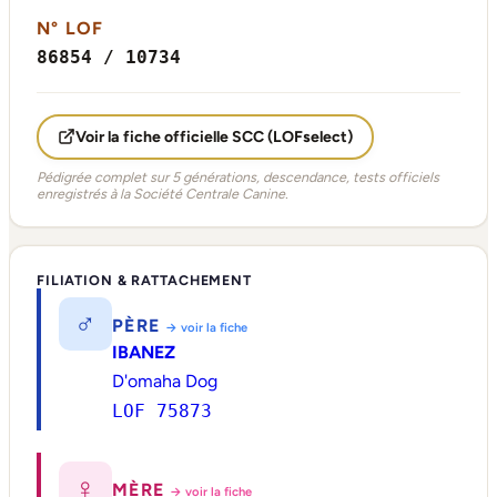
N° LOF
86854 / 10734
Voir la fiche officielle SCC (LOFselect)
Pédigrée complet sur 5 générations, descendance, tests officiels
enregistrés à la Société Centrale Canine.
FILIATION & RATTACHEMENT
♂
PÈRE
→ voir la fiche
IBANEZ
D'omaha Dog
LOF 75873
♀
MÈRE
→ voir la fiche