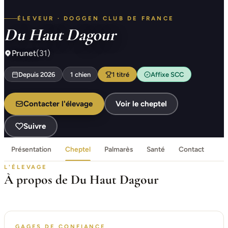
ÉLEVEUR · DOGGEN CLUB DE FRANCE
Du Haut Dagour
Prunet
(31)
Depuis 2026
1 chien
1 titré
Affixe SCC
Contacter l'élevage
Voir le cheptel
Suivre
Présentation
Cheptel
Palmarès
Santé
Contact
L'ÉLEVAGE
À propos de Du Haut Dagour
GAGES DE CONFIANCE