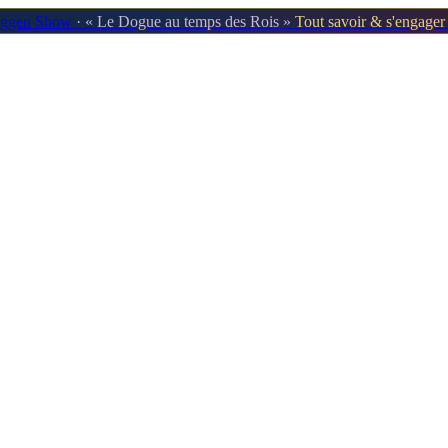
oggen Show
· « Le Dogue au temps des Rois »
Tout savoir & s'engage