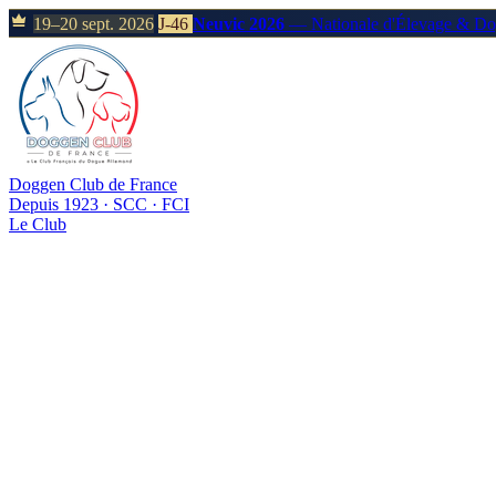
19–20 sept. 2026
J-46
Neuvic 2026
— Nationale d'Élevage & D
Doggen Club de France
Depuis 1923 · SCC · FCI
Le Club