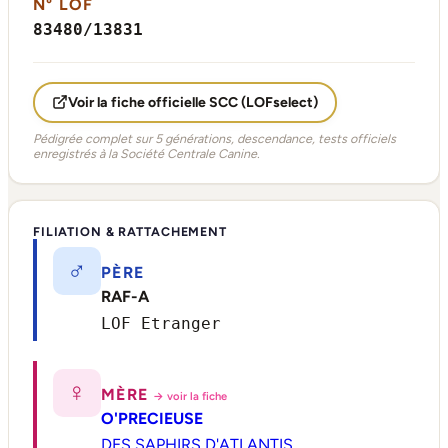
N° LOF
83480/13831
Voir la fiche officielle SCC (LOFselect)
Pédigrée complet sur 5 générations, descendance, tests officiels
enregistrés à la Société Centrale Canine.
FILIATION & RATTACHEMENT
♂
PÈRE
RAF-A
LOF Etranger
♀
MÈRE
→ voir la fiche
O'PRECIEUSE
DES SAPHIRS D'ATLANTIS