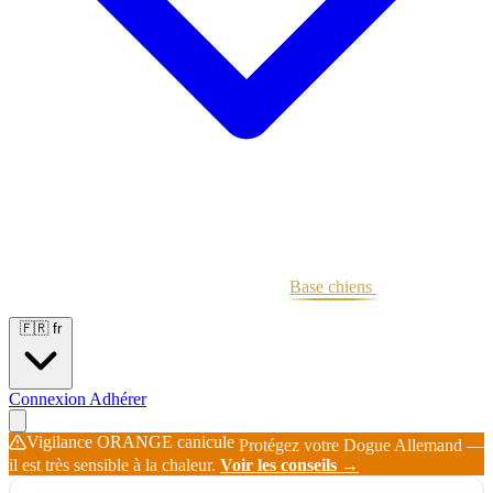
Portées
Étalons
Éleveurs
Base chiens
Boutique
🇫🇷
fr
Connexion
Adhérer
Vigilance ORANGE canicule
Protégez votre Dogue Allemand —
il est très sensible à la chaleur.
Voir les conseils →