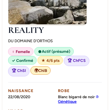
REALITY
DU DOMAINE D'ORTHOS
Actif (présumé)
♀ Femelle
●
✓ Confirmé
★ 4/6 pts
🏆 ChFCS
🌍
ChIB
🏆 ChSI
NAISSANCE
ROBE
22/08/2020
Blanc bigarré de noir
Génétique