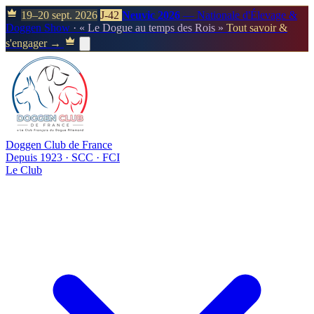
19–20 sept. 2026
J-42
Neuvic 2026
— Nationale d'Élevage &
Doggen Show
· « Le Dogue au temps des Rois »
Tout savoir &
s'engager →
Doggen Club de France
Depuis 1923 · SCC · FCI
Le Club