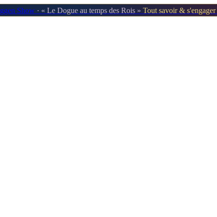
oggen Show
· « Le Dogue au temps des Rois »
Tout savoir & s'engage