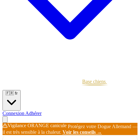
Portées
Étalons
Éleveurs
Base chiens
Boutique
🇫🇷
fr
Connexion
Adhérer
Vigilance ORANGE canicule
Protégez votre Dogue Allemand —
il est très sensible à la chaleur.
Voir les conseils →