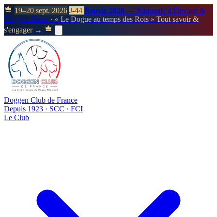
19–20 sept. 2026
J-44
Neuvic 2026
— Nationale d'Élevage &
Doggen Show
· « Le Dogue au temps des Rois »
Tout savoir &
s'engager →
Doggen Club de France
Depuis 1923 · SCC · FCI
Le Club