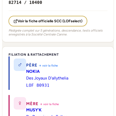
82714 / 10400
Voir la fiche officielle SCC (LOFselect)
Pédigrée complet sur 5 générations, descendance, tests officiels
enregistrés à la Société Centrale Canine.
FILIATION & RATTACHEMENT
♂
PÈRE
→ voir la fiche
NOKIA
Des Joyaux D'allythelia
LOF 80931
♀
MÈRE
→ voir la fiche
MUSY'K