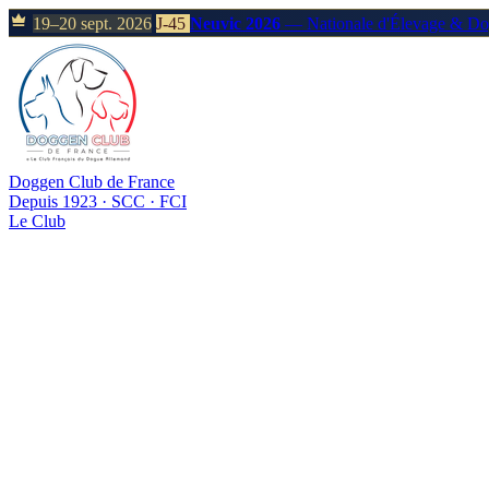
19–20 sept. 2026
J-45
Neuvic 2026
— Nationale d'Élevage & D
Doggen Club de France
Depuis 1923 · SCC · FCI
Le Club