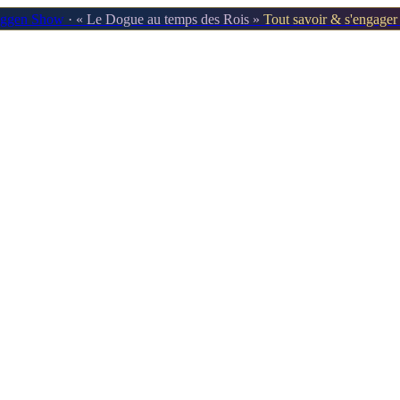
oggen Show
· « Le Dogue au temps des Rois »
Tout savoir & s'engage