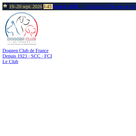
19–20 sept. 2026
J-45
Neuvic 2026
— Nationale d'Élevage & D
Doggen Club de France
Depuis 1923 · SCC · FCI
Le Club