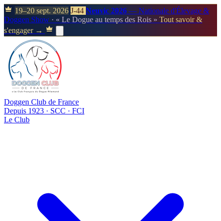
19–20 sept. 2026
J-44
Neuvic 2026
— Nationale d'Élevage &
Doggen Show
· « Le Dogue au temps des Rois »
Tout savoir &
s'engager →
Doggen Club de France
Depuis 1923 · SCC · FCI
Le Club