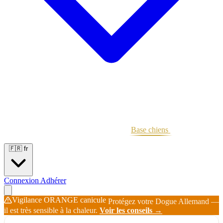
Portées
Étalons
Éleveurs
Base chiens
Boutique
🇫🇷
fr
Connexion
Adhérer
Vigilance ORANGE canicule
Protégez votre Dogue Allemand —
il est très sensible à la chaleur.
Voir les conseils →