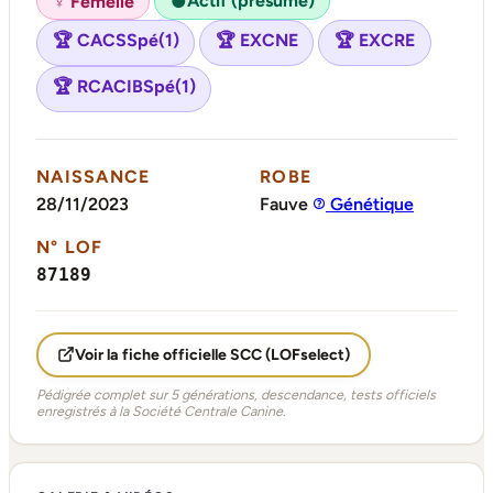
Actif (présumé)
♀ Femelle
●
🏆 CACSSpé(1)
🏆 EXCNE
🏆 EXCRE
🏆 RCACIBSpé(1)
NAISSANCE
ROBE
28/11/2023
Fauve
Génétique
N° LOF
87189
Voir la fiche officielle SCC (LOFselect)
Pédigrée complet sur 5 générations, descendance, tests officiels
enregistrés à la Société Centrale Canine.