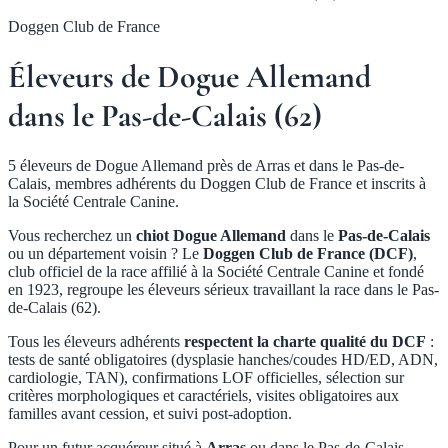
Doggen Club de France
Éleveurs de Dogue Allemand
dans le Pas-de-Calais (62)
5 éleveurs de Dogue Allemand près de Arras et dans le Pas-de-
Calais, membres adhérents du Doggen Club de France et inscrits à
la Société Centrale Canine.
Vous recherchez un
chiot Dogue Allemand
dans le
Pas-de-Calais
ou un département voisin ? Le
Doggen Club de France (DCF)
,
club officiel de la race affilié à la Société Centrale Canine et fondé
en 1923, regroupe les éleveurs sérieux travaillant la race dans le Pas-
de-Calais (62).
Tous les éleveurs adhérents
respectent la charte qualité du DCF
:
tests de santé obligatoires (dysplasie hanches/coudes HD/ED, ADN,
cardiologie, TAN), confirmations LOF officielles, sélection sur
critères morphologiques et caractériels, visites obligatoires aux
familles avant cession, et suivi post-adoption.
Pour un futur acquéreur situé à
Arras
ou dans le Pas-de-Calais,