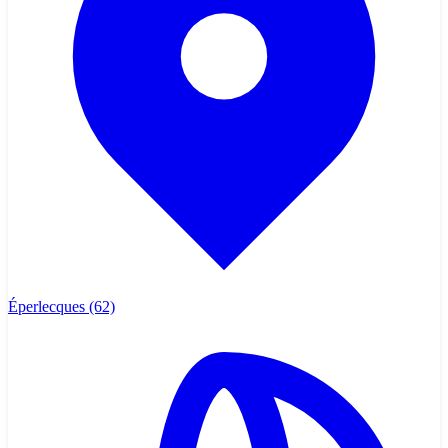
Éperlecques
(62)