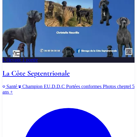
L'élevage
1 portée
La Côte Septentrionale
Santé
Champion
EU.D.D.C
Portées conformes
Photos cheptel
5
ans +