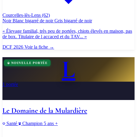
Courcelles-lès-Lens
(62)
Noir
Blanc bigarré de noir
Gris bigarré de noir
« Élevage familial, très peu de portées, chiots élevés en maison, pas
de box. Titulaire de l accaced et du TAV... »
DCF 2026
Voir la fiche
→
L
NOUVELLE PORTÉE
1 portée
Le Domaine de la Mulardière
Santé
Champion
5 ans +