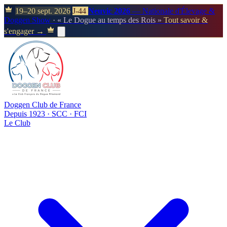
19–20 sept. 2026
J-44
Neuvic 2026
— Nationale d'Élevage &
Doggen Show
· « Le Dogue au temps des Rois »
Tout savoir &
s'engager →
Doggen Club de France
Depuis 1923 · SCC · FCI
Le Club