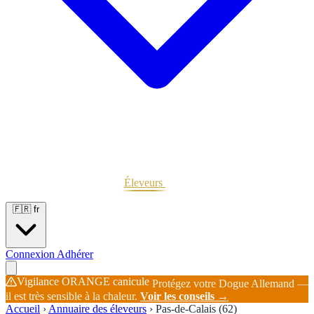
Portées
Étalons
Éleveurs
Base chiens
Boutique
🇫🇷
fr
Connexion
Adhérer
Vigilance ORANGE canicule
Protégez votre Dogue Allemand —
il est très sensible à la chaleur.
Voir les conseils →
Accueil
›
Annuaire des éleveurs
›
Pas-de-Calais (62)