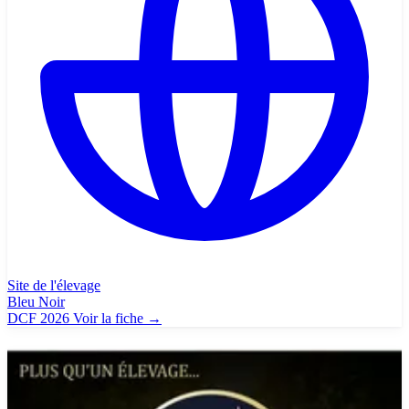
Site de l'élevage
Bleu
Noir
DCF 2026
Voir la fiche
→