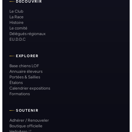
DÉCOUVRIR
Le Club
La Race
Histoire
Le comité
Délégués régionaux
EU.D.D.C
EXPLORER
Base chiens LOF
Annuaire éleveurs
Portées & Saillies
Étalons
Calendrier expositions
Formations
SOUTENIR
Adhérer / Renouveler
Boutique officielle
HelloAsso