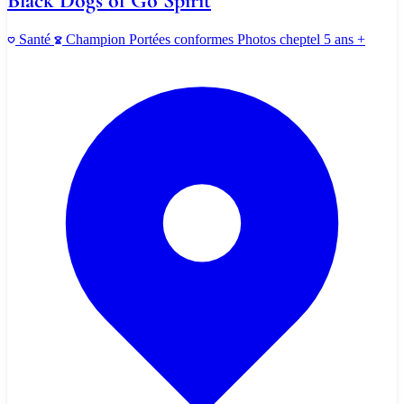
Black Dogs of Go Spirit
Santé
Champion
Portées conformes
Photos cheptel
5 ans +
L'élevage
1 portée