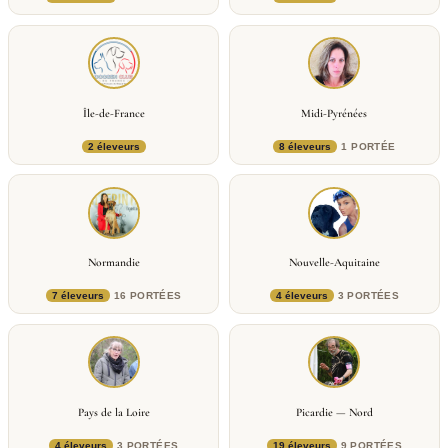
Île-de-France
Midi-Pyrénées
2 éleveurs
8 éleveurs
1 PORTÉE
Normandie
Nouvelle-Aquitaine
7 éleveurs
16 PORTÉES
4 éleveurs
3 PORTÉES
Pays de la Loire
Picardie — Nord
4 éleveurs
3 PORTÉES
19 éleveurs
9 PORTÉES