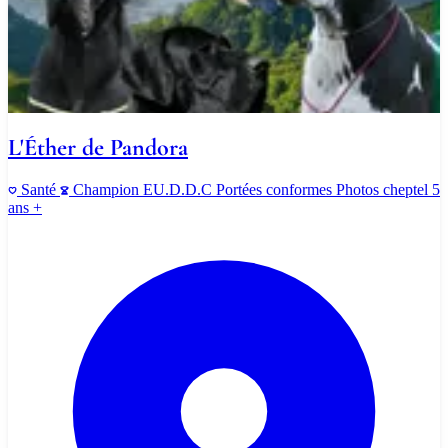
L'Éther de Pandora
Santé
Champion
EU.D.D.C
Portées conformes
Photos cheptel
5
ans +