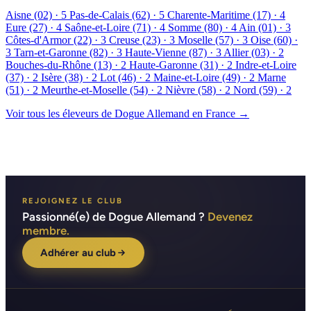
Aisne (02)
· 5
Pas-de-Calais (62)
· 5
Charente-Maritime (17)
· 4
Eure (27)
· 4
Saône-et-Loire (71)
· 4
Somme (80)
· 4
Ain (01)
· 3
Côtes-d'Armor (22)
· 3
Creuse (23)
· 3
Moselle (57)
· 3
Oise (60)
·
3
Tarn-et-Garonne (82)
· 3
Haute-Vienne (87)
· 3
Allier (03)
· 2
Bouches-du-Rhône (13)
· 2
Haute-Garonne (31)
· 2
Indre-et-Loire
(37)
· 2
Isère (38)
· 2
Lot (46)
· 2
Maine-et-Loire (49)
· 2
Marne
(51)
· 2
Meurthe-et-Moselle (54)
· 2
Nièvre (58)
· 2
Nord (59)
· 2
Voir tous les éleveurs de Dogue Allemand en France →
REJOIGNEZ LE CLUB
Passionné(e) de Dogue Allemand ?
Devenez
membre.
Adhérer au club