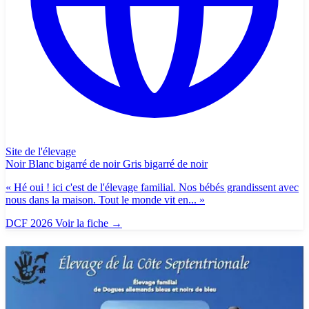
Site de l'élevage
Noir
Blanc bigarré de noir
Gris bigarré de noir
« Hé oui ! ici c'est de l'élevage familial. Nos bébés grandissent avec
nous dans la maison. Tout le monde vit en... »
DCF 2026
Voir la fiche
→