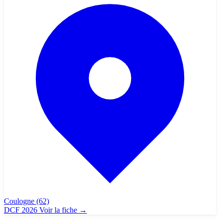
Coulogne
(62)
DCF 2026
Voir la fiche
→