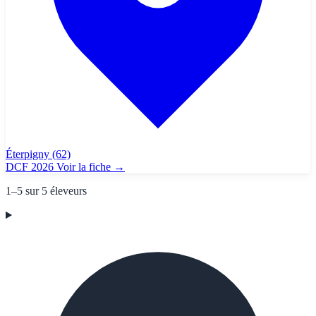
Éterpigny
(62)
DCF 2026
Voir la fiche
→
1–5 sur 5 éleveurs