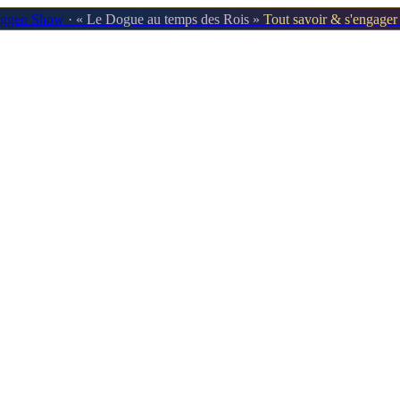
oggen Show
· « Le Dogue au temps des Rois »
Tout savoir & s'engage