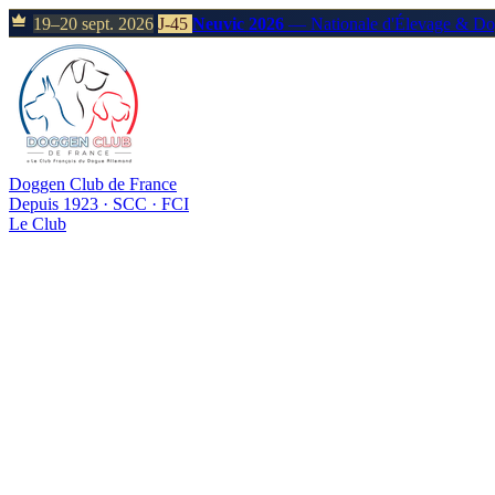
19–20 sept. 2026
J-45
Neuvic 2026
— Nationale d'Élevage & D
Doggen Club de France
Depuis 1923 · SCC · FCI
Le Club