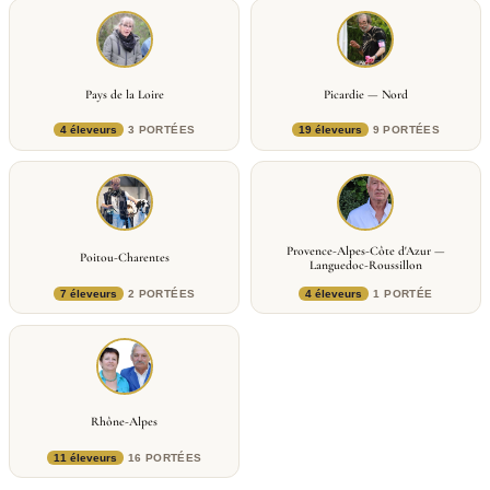
Pays de la Loire
Picardie — Nord
4 éleveurs
3 PORTÉES
19 éleveurs
9 PORTÉES
Provence-Alpes-Côte d'Azur —
Poitou-Charentes
Languedoc-Roussillon
7 éleveurs
2 PORTÉES
4 éleveurs
1 PORTÉE
Rhône-Alpes
11 éleveurs
16 PORTÉES