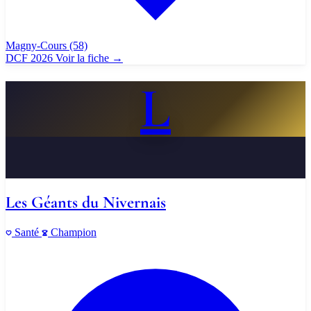
Magny-Cours
(58)
DCF 2026
Voir la fiche
→
L
Les Géants du Nivernais
Santé
Champion