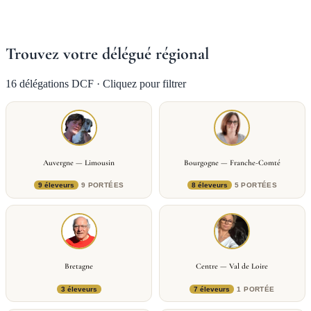
Trouvez votre délégué régional
16 délégations DCF · Cliquez pour filtrer
Auvergne — Limousin
Bourgogne — Franche-Comté
9 éleveurs
9 PORTÉES
8 éleveurs
5 PORTÉES
Bretagne
Centre — Val de Loire
3 éleveurs
7 éleveurs
1 PORTÉE