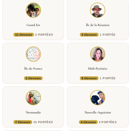
Grand Est
Île de la Réunion
11 éleveurs
2 PORTÉES
3 éleveurs
1 PORTÉE
Île-de-France
Midi-Pyrénées
2 éleveurs
8 éleveurs
1 PORTÉE
Normandie
Nouvelle-Aquitaine
7 éleveurs
16 PORTÉES
4 éleveurs
3 PORTÉES