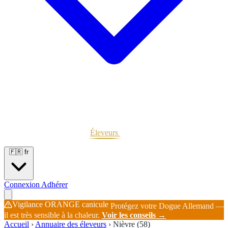
Portées
Étalons
Éleveurs
Base chiens
Boutique
🇫🇷
fr
Connexion
Adhérer
Vigilance ORANGE canicule
Protégez votre Dogue Allemand —
il est très sensible à la chaleur.
Voir les conseils →
Accueil
›
Annuaire des éleveurs
›
Nièvre (58)