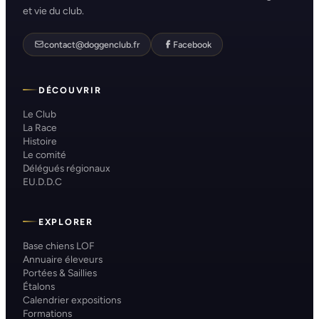
et vie du club.
contact@doggenclub.fr
Facebook
DÉCOUVRIR
Le Club
La Race
Histoire
Le comité
Délégués régionaux
EU.D.D.C
EXPLORER
Base chiens LOF
Annuaire éleveurs
Portées & Saillies
Étalons
Calendrier expositions
Formations