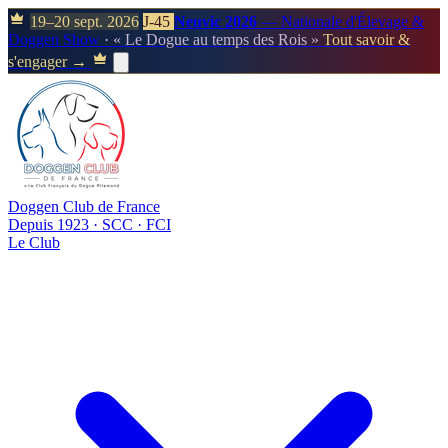
19–20 sept. 2026
J-45
Neuvic 2026
— Nationale d'Élevage &
Doggen Show
· « Le Dogue au temps des Rois »
Tout savoir &
s'engager →
Doggen Club de France
Depuis 1923 · SCC · FCI
Le Club