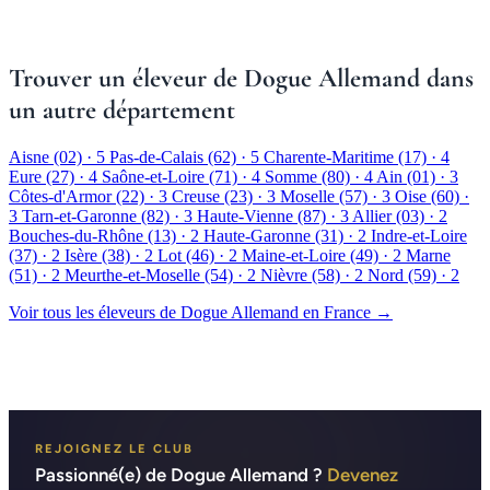
Trouver un éleveur de Dogue Allemand dans
un autre département
Aisne (02)
· 5
Pas-de-Calais (62)
· 5
Charente-Maritime (17)
· 4
Eure (27)
· 4
Saône-et-Loire (71)
· 4
Somme (80)
· 4
Ain (01)
· 3
Côtes-d'Armor (22)
· 3
Creuse (23)
· 3
Moselle (57)
· 3
Oise (60)
·
3
Tarn-et-Garonne (82)
· 3
Haute-Vienne (87)
· 3
Allier (03)
· 2
Bouches-du-Rhône (13)
· 2
Haute-Garonne (31)
· 2
Indre-et-Loire
(37)
· 2
Isère (38)
· 2
Lot (46)
· 2
Maine-et-Loire (49)
· 2
Marne
(51)
· 2
Meurthe-et-Moselle (54)
· 2
Nièvre (58)
· 2
Nord (59)
· 2
Voir tous les éleveurs de Dogue Allemand en France →
REJOIGNEZ LE CLUB
Passionné(e) de Dogue Allemand ?
Devenez