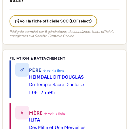
80287
Voir la fiche officielle SCC (LOFselect)
Pédigrée complet sur 5 générations, descendance, tests officiels
enregistrés à la Société Centrale Canine.
FILIATION & RATTACHEMENT
♂
PÈRE
→ voir la fiche
HEIMDALL DIT DOUGLAS
Du Temple Sacre D'heloise
LOF 75605
♀
MÈRE
→ voir la fiche
ILITA
Des Mille et Une Merveilles