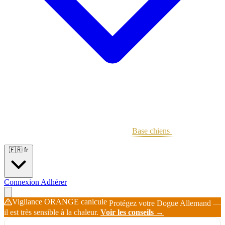
Portées
Étalons
Éleveurs
Base chiens
Boutique
🇫🇷
fr
Connexion
Adhérer
Vigilance ORANGE canicule
Protégez votre Dogue Allemand —
il est très sensible à la chaleur.
Voir les conseils →