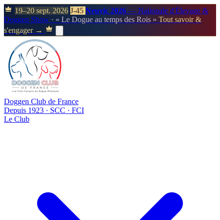
19–20 sept. 2026
J-45
Neuvic 2026
— Nationale d'Élevage &
Doggen Show
· « Le Dogue au temps des Rois »
Tout savoir &
s'engager →
Doggen Club de France
Depuis 1923 · SCC · FCI
Le Club