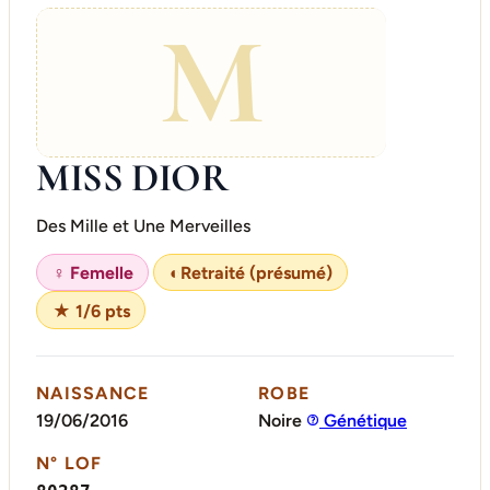
M
MISS DIOR
Des Mille et Une Merveilles
♀ Femelle
◐
Retraité (présumé)
★ 1/6 pts
NAISSANCE
ROBE
19/06/2016
Noire
Génétique
N° LOF