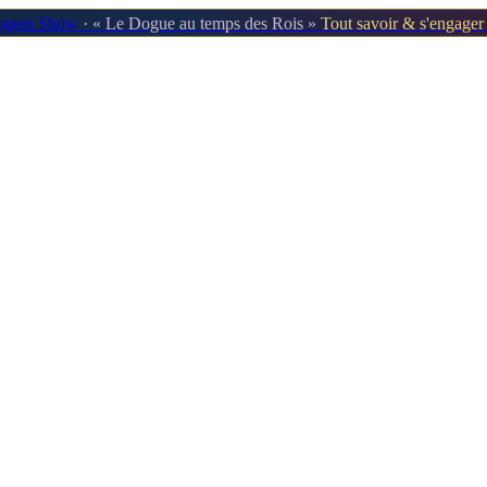
oggen Show
· « Le Dogue au temps des Rois »
Tout savoir & s'engage