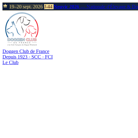
19–20 sept. 2026
J-44
Neuvic 2026
— Nationale d'Élevage & D
Doggen Club de France
Depuis 1923 · SCC · FCI
Le Club