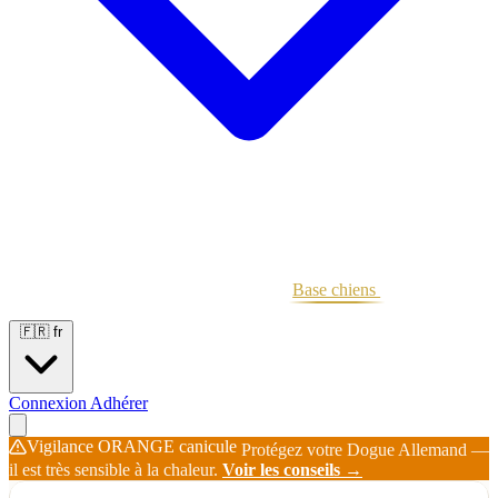
Portées
Étalons
Éleveurs
Base chiens
Boutique
🇫🇷
fr
Connexion
Adhérer
Vigilance ORANGE canicule
Protégez votre Dogue Allemand —
il est très sensible à la chaleur.
Voir les conseils →