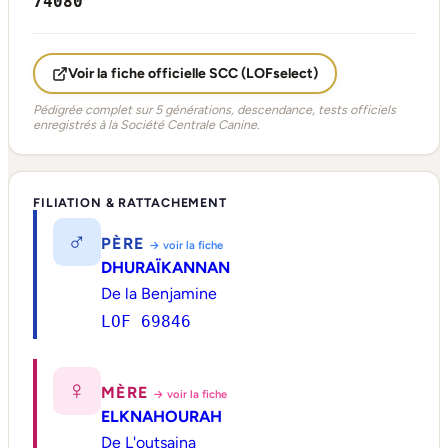
74080
Voir la fiche officielle SCC (LOFselect)
Pédigrée complet sur 5 générations, descendance, tests officiels
enregistrés à la Société Centrale Canine.
FILIATION & RATTACHEMENT
♂
PÈRE
→ voir la fiche
DHURAÏKANNAN
De la Benjamine
LOF 69846
♀
MÈRE
→ voir la fiche
ELKNAHOURAH
De L'outsaina