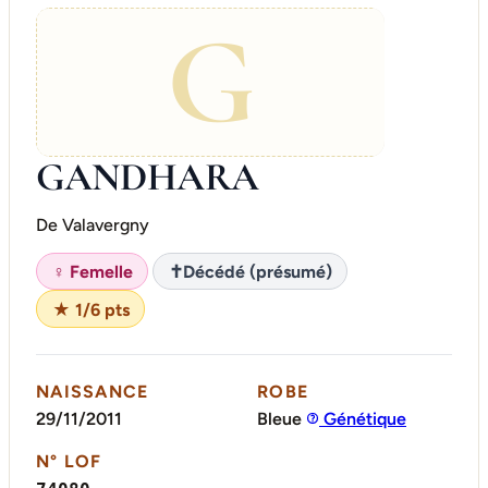
G
GANDHARA
De Valavergny
♀ Femelle
✝
Décédé (présumé)
★ 1/6 pts
NAISSANCE
ROBE
29/11/2011
Bleue
Génétique
N° LOF