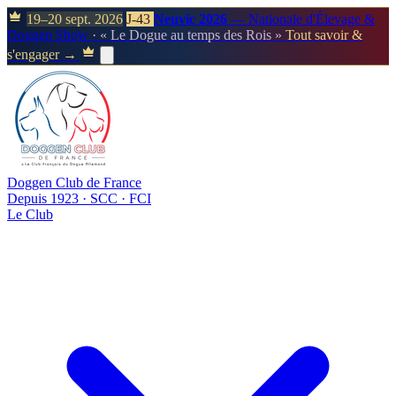
19–20 sept. 2026
J-43
Neuvic 2026
— Nationale d'Élevage &
Doggen Show
· « Le Dogue au temps des Rois »
Tout savoir &
s'engager →
Doggen Club de France
Depuis 1923 · SCC · FCI
Le Club