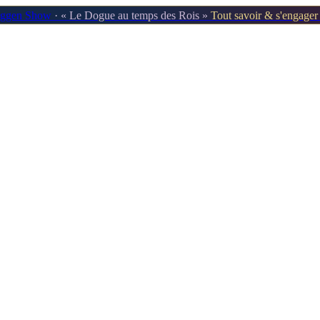
oggen Show
· « Le Dogue au temps des Rois »
Tout savoir & s'engage