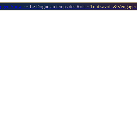
oggen Show
· « Le Dogue au temps des Rois »
Tout savoir & s'engage