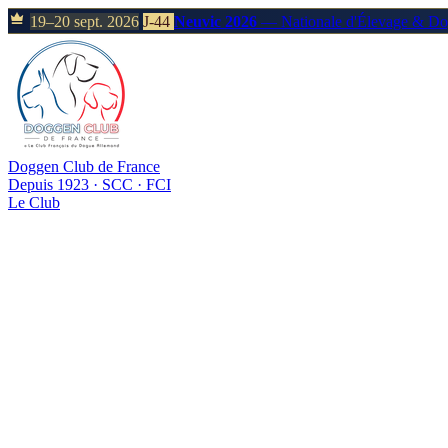
19–20 sept. 2026
J-44
Neuvic 2026
— Nationale d'Élevage & D
Doggen Club de France
Depuis 1923 · SCC · FCI
Le Club