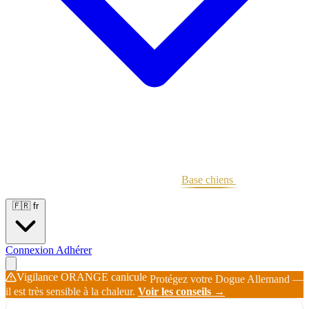
Portées
Étalons
Éleveurs
Base chiens
Boutique
🇫🇷
fr
Connexion
Adhérer
Vigilance ORANGE canicule
Protégez votre Dogue Allemand —
il est très sensible à la chaleur.
Voir les conseils →