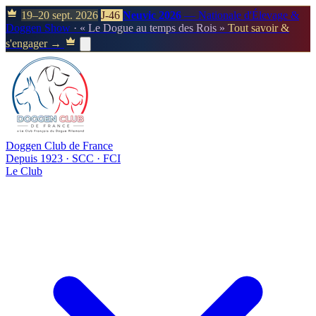
19–20 sept. 2026
J-46
Neuvic 2026
— Nationale d'Élevage &
Doggen Show
· « Le Dogue au temps des Rois »
Tout savoir &
s'engager →
Doggen Club de France
Depuis 1923 · SCC · FCI
Le Club