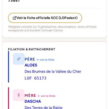
73687
Voir la fiche officielle SCC (LOFselect)
Pédigrée complet sur 5 générations, descendance, tests officiels
enregistrés à la Société Centrale Canine.
FILIATION & RATTACHEMENT
♂
PÈRE
→ voir la fiche
ALOES
Des Brumes de la Vallee du Cher
LOF 65173
♀
MÈRE
→ voir la fiche
DASCHA
Des Terres de la Rairie