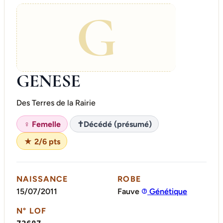
G
GENESE
Des Terres de la Rairie
♀ Femelle
✝
Décédé (présumé)
★ 2/6 pts
NAISSANCE
ROBE
15/07/2011
Fauve
Génétique
N° LOF