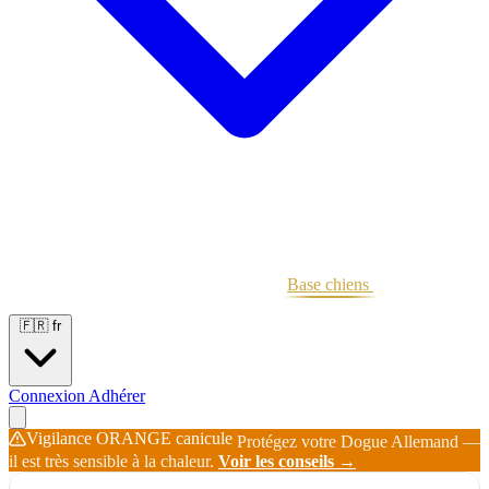
Portées
Étalons
Éleveurs
Base chiens
Boutique
🇫🇷
fr
Connexion
Adhérer
Vigilance ORANGE canicule
Protégez votre Dogue Allemand —
il est très sensible à la chaleur.
Voir les conseils →