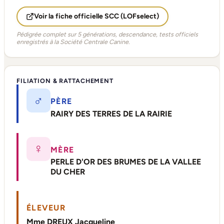
Voir la fiche officielle SCC (LOFselect)
Pédigrée complet sur 5 générations, descendance, tests officiels
enregistrés à la Société Centrale Canine.
FILIATION & RATTACHEMENT
♂
PÈRE
RAIRY DES TERRES DE LA RAIRIE
♀
MÈRE
PERLE D'OR DES BRUMES DE LA VALLEE
DU CHER
ÉLEVEUR
Mme DREUX Jacqueline