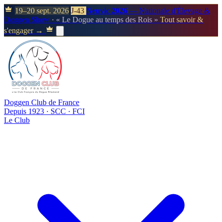
19–20 sept. 2026
J-43
Neuvic 2026
— Nationale d'Élevage &
Doggen Show
· « Le Dogue au temps des Rois »
Tout savoir &
s'engager →
Doggen Club de France
Depuis 1923 · SCC · FCI
Le Club