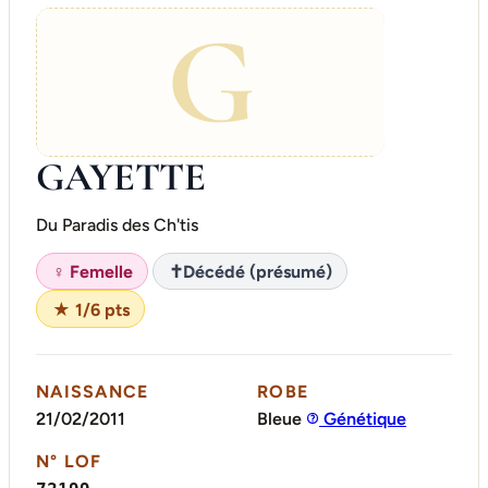
G
GAYETTE
Du Paradis des Ch'tis
♀ Femelle
✝
Décédé (présumé)
★ 1/6 pts
NAISSANCE
ROBE
21/02/2011
Bleue
Génétique
N° LOF