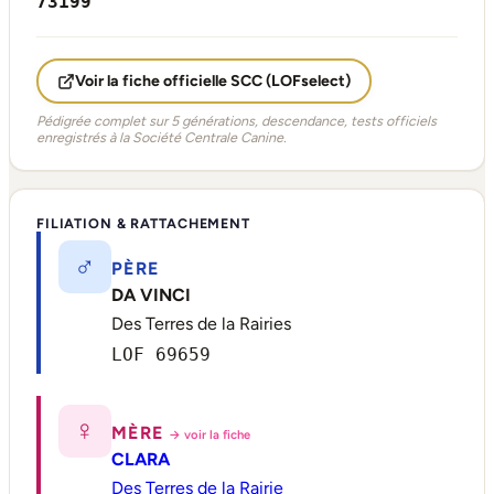
73199
Voir la fiche officielle SCC (LOFselect)
Pédigrée complet sur 5 générations, descendance, tests officiels
enregistrés à la Société Centrale Canine.
FILIATION & RATTACHEMENT
♂
PÈRE
DA VINCI
Des Terres de la Rairies
LOF 69659
♀
MÈRE
→ voir la fiche
CLARA
Des Terres de la Rairie