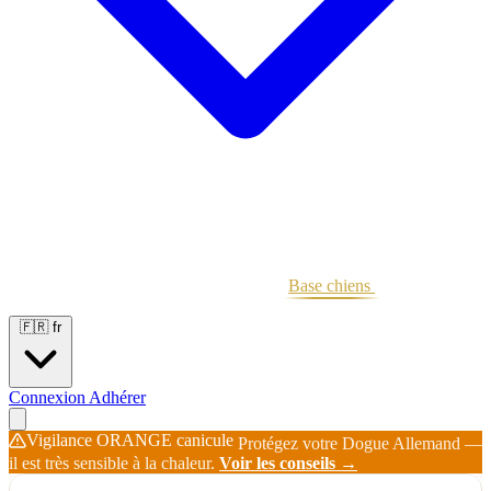
Portées
Étalons
Éleveurs
Base chiens
Boutique
🇫🇷
fr
Connexion
Adhérer
Vigilance ORANGE canicule
Protégez votre Dogue Allemand —
il est très sensible à la chaleur.
Voir les conseils →