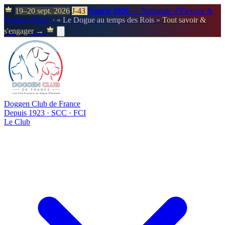
19–20 sept. 2026
J-43
Neuvic 2026
— Nationale d'Élevage &
Doggen Show
· « Le Dogue au temps des Rois »
Tout savoir &
s'engager →
Doggen Club de France
Depuis 1923 · SCC · FCI
Le Club