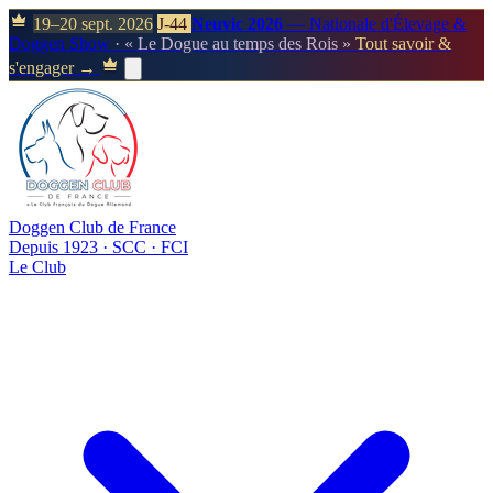
19–20 sept. 2026
J-44
Neuvic 2026
— Nationale d'Élevage &
Doggen Show
· « Le Dogue au temps des Rois »
Tout savoir &
s'engager →
Doggen Club de France
Depuis 1923 · SCC · FCI
Le Club