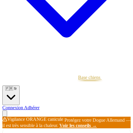
Portées
Étalons
Éleveurs
Base chiens
Boutique
🇫🇷
fr
Connexion
Adhérer
Vigilance ORANGE canicule
Protégez votre Dogue Allemand —
il est très sensible à la chaleur.
Voir les conseils →