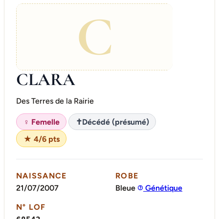
C
CLARA
Des Terres de la Rairie
♀ Femelle
✝
Décédé (présumé)
★ 4/6 pts
NAISSANCE
ROBE
21/07/2007
Bleue
Génétique
N° LOF