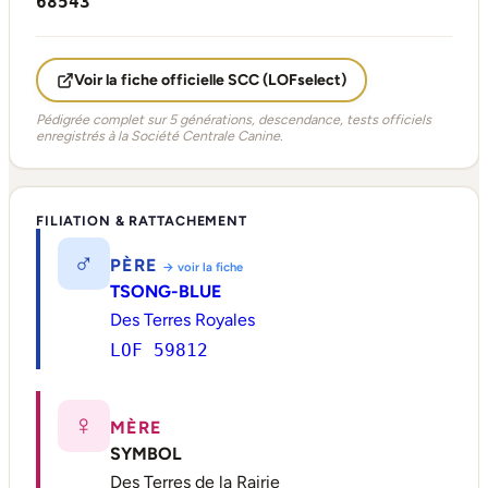
68543
Voir la fiche officielle SCC (LOFselect)
Pédigrée complet sur 5 générations, descendance, tests officiels
enregistrés à la Société Centrale Canine.
FILIATION & RATTACHEMENT
♂
PÈRE
→ voir la fiche
TSONG-BLUE
Des Terres Royales
LOF 59812
♀
MÈRE
SYMBOL
Des Terres de la Rairie