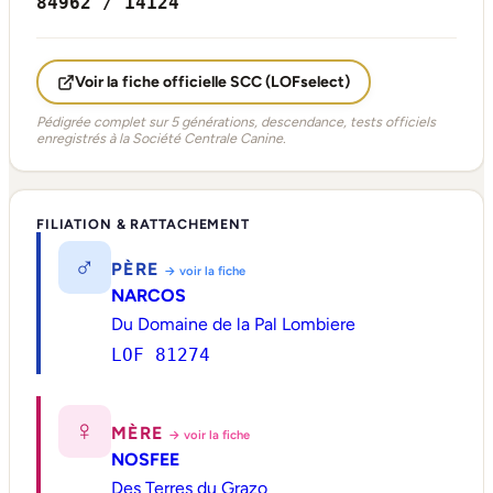
84962 / 14124
Voir la fiche officielle SCC (LOFselect)
Pédigrée complet sur 5 générations, descendance, tests officiels
enregistrés à la Société Centrale Canine.
FILIATION & RATTACHEMENT
♂
PÈRE
→ voir la fiche
NARCOS
Du Domaine de la Pal Lombiere
LOF 81274
♀
MÈRE
→ voir la fiche
NOSFEE
Des Terres du Grazo