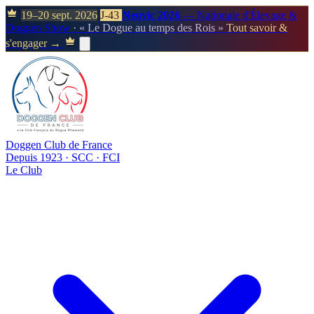
19–20 sept. 2026
J-43
Neuvic 2026
— Nationale d'Élevage &
Doggen Show
· « Le Dogue au temps des Rois »
Tout savoir &
s'engager →
Doggen Club de France
Depuis 1923 · SCC · FCI
Le Club