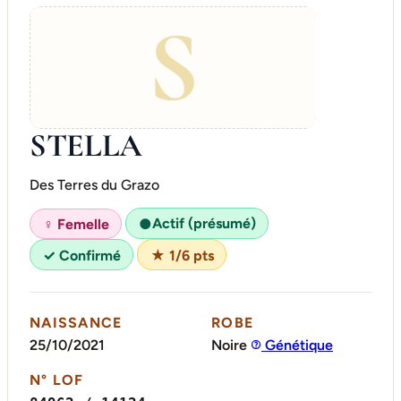
S
STELLA
Des Terres du Grazo
Actif (présumé)
♀ Femelle
●
✓ Confirmé
★ 1/6 pts
NAISSANCE
ROBE
25/10/2021
Noire
Génétique
N° LOF