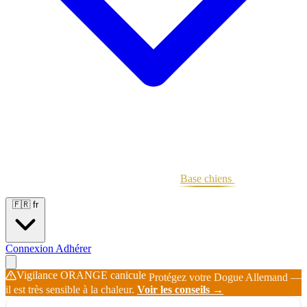
Portées
Étalons
Éleveurs
Base chiens
Boutique
🇫🇷
fr
Connexion
Adhérer
Vigilance ORANGE canicule
Protégez votre Dogue Allemand —
il est très sensible à la chaleur.
Voir les conseils →