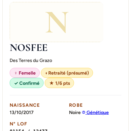
N
NOSFEE
Des Terres du Grazo
♀ Femelle
◐
Retraité (présumé)
✓ Confirmé
★ 1/6 pts
NAISSANCE
ROBE
13/10/2017
Noire
Génétique
N° LOF