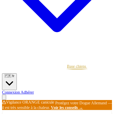
Portées
Étalons
Éleveurs
Base chiens
Boutique
🇫🇷
fr
Connexion
Adhérer
Vigilance ORANGE canicule
Protégez votre Dogue Allemand —
il est très sensible à la chaleur.
Voir les conseils →