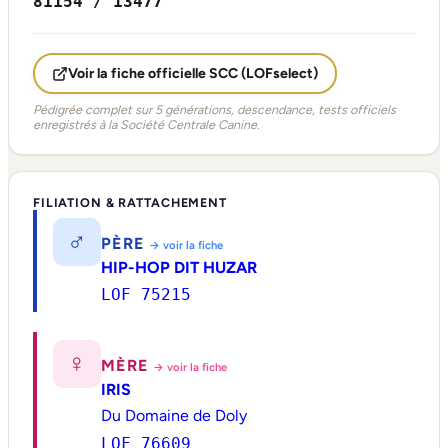
81154 / 13477
Voir la fiche officielle SCC (LOFselect)
Pédigrée complet sur 5 générations, descendance, tests officiels
enregistrés à la Société Centrale Canine.
FILIATION & RATTACHEMENT
♂
PÈRE
→ voir la fiche
HIP-HOP DIT HUZAR
LOF 75215
♀
MÈRE
→ voir la fiche
IRIS
Du Domaine de Doly
LOF 76609