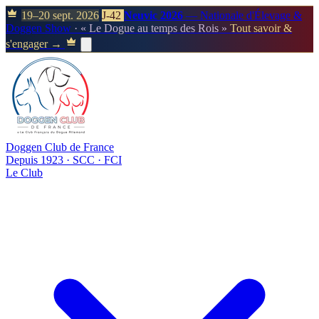
19–20 sept. 2026
J-42
Neuvic 2026
— Nationale d'Élevage &
Doggen Show
· « Le Dogue au temps des Rois »
Tout savoir &
s'engager →
Doggen Club de France
Depuis 1923 · SCC · FCI
Le Club