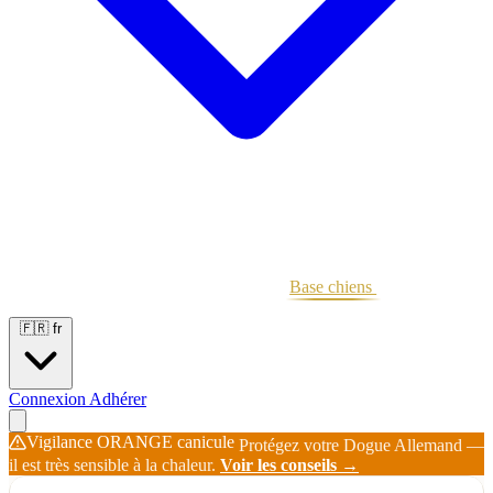
Portées
Étalons
Éleveurs
Base chiens
Boutique
🇫🇷
fr
Connexion
Adhérer
Vigilance ORANGE canicule
Protégez votre Dogue Allemand —
il est très sensible à la chaleur.
Voir les conseils →