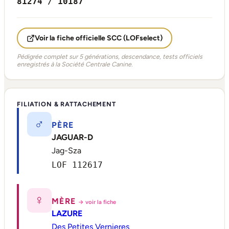
81274 / 10187
Voir la fiche officielle SCC (LOFselect)
Pédigrée complet sur 5 générations, descendance, tests officiels
enregistrés à la Société Centrale Canine.
FILIATION & RATTACHEMENT
♂
PÈRE
JAGUAR-D
Jag-Sza
LOF 112617
♀
MÈRE
→ voir la fiche
LAZURE
Des Petites Vernieres