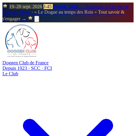
19–20 sept. 2026
J-45
Neuvic 2026
— Nationale d'Élevage &
Doggen Show
· « Le Dogue au temps des Rois »
Tout savoir &
s'engager →
Doggen Club de France
Depuis 1923 · SCC · FCI
Le Club