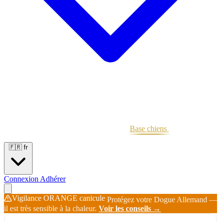
Portées
Étalons
Éleveurs
Base chiens
Boutique
🇫🇷
fr
Connexion
Adhérer
Vigilance ORANGE canicule
Protégez votre Dogue Allemand —
il est très sensible à la chaleur.
Voir les conseils →