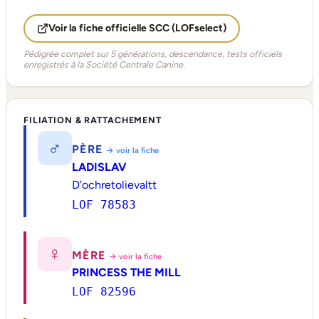
Voir la fiche officielle SCC (LOFselect)
Pédigrée complet sur 5 générations, descendance, tests officiels
enregistrés à la Société Centrale Canine.
FILIATION & RATTACHEMENT
♂
PÈRE
→ voir la fiche
LADISLAV
D'ochretolievaltt
LOF 78583
♀
MÈRE
→ voir la fiche
PRINCESS THE MILL
LOF 82596