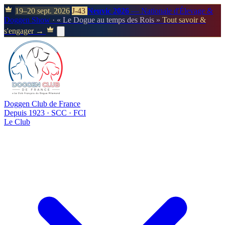
19–20 sept. 2026
J-43
Neuvic 2026
— Nationale d'Élevage &
Doggen Show
· « Le Dogue au temps des Rois »
Tout savoir &
s'engager →
Doggen Club de France
Depuis 1923 · SCC · FCI
Le Club