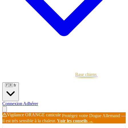
Portées
Étalons
Éleveurs
Base chiens
Boutique
🇫🇷
fr
Connexion
Adhérer
Vigilance ORANGE canicule
Protégez votre Dogue Allemand —
il est très sensible à la chaleur.
Voir les conseils →