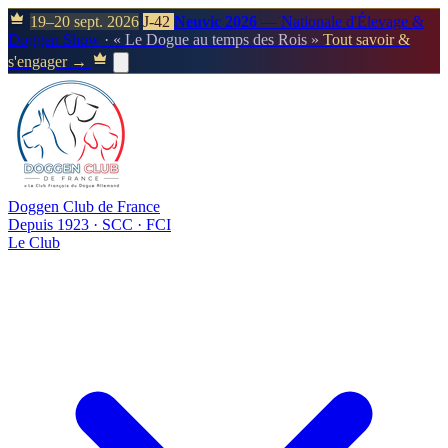
19–20 sept. 2026
J-42
Neuvic 2026
— Nationale d'Élevage &
Doggen Show
· « Le Dogue au temps des Rois »
Tout savoir &
s'engager →
Doggen Club de France
Depuis 1923 · SCC · FCI
Le Club