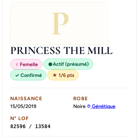
P
PRINCESS THE MILL
Actif (présumé)
♀ Femelle
●
✓ Confirmé
★ 1/6 pts
NAISSANCE
ROBE
15/05/2019
Noire
Génétique
N° LOF
82596 / 13584