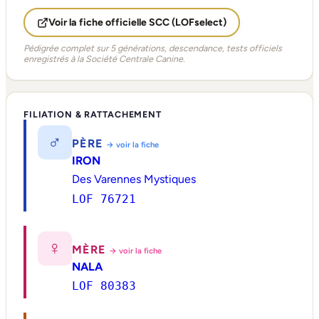
Voir la fiche officielle SCC (LOFselect)
Pédigrée complet sur 5 générations, descendance, tests officiels
enregistrés à la Société Centrale Canine.
FILIATION & RATTACHEMENT
♂
PÈRE
→ voir la fiche
IRON
Des Varennes Mystiques
LOF 76721
♀
MÈRE
→ voir la fiche
NALA
LOF 80383