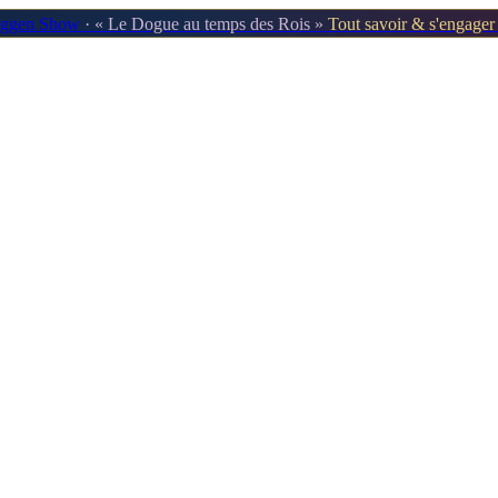
oggen Show
· « Le Dogue au temps des Rois »
Tout savoir & s'engage