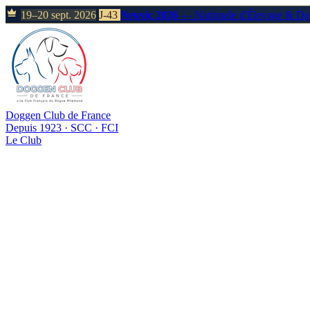
19–20 sept. 2026
J-43
Neuvic 2026
— Nationale d'Élevage & D
Doggen Club de France
Depuis 1923 · SCC · FCI
Le Club