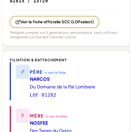
82815 / 13729
Voir la fiche officielle SCC (LOFselect)
Pédigrée complet sur 5 générations, descendance, tests officiels
enregistrés à la Société Centrale Canine.
FILIATION & RATTACHEMENT
♂
PÈRE
→ voir la fiche
NARCOS
Du Domaine de la Pal Lombiere
LOF 81282
♀
MÈRE
→ voir la fiche
NOSFEE
Des Terres du Grazo