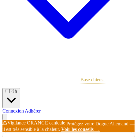
Portées
Étalons
Éleveurs
Base chiens
Boutique
🇫🇷
fr
Connexion
Adhérer
Vigilance ORANGE canicule
Protégez votre Dogue Allemand —
il est très sensible à la chaleur.
Voir les conseils →