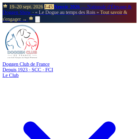
19–20 sept. 2026
J-45
Neuvic 2026
— Nationale d'Élevage &
Doggen Show
· « Le Dogue au temps des Rois »
Tout savoir &
s'engager →
Doggen Club de France
Depuis 1923 · SCC · FCI
Le Club