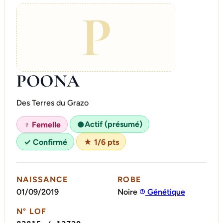
P
POONA
Des Terres du Grazo
Actif (présumé)
♀ Femelle
●
✓ Confirmé
★ 1/6 pts
NAISSANCE
ROBE
01/09/2019
Noire
Génétique
N° LOF