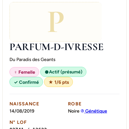
P
PARFUM-D-IVRESSE
Du Paradis des Geants
Actif (présumé)
♀ Femelle
●
✓ Confirmé
★ 1/6 pts
NAISSANCE
ROBE
14/08/2019
Noire
Génétique
N° LOF