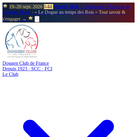
19–20 sept. 2026
J-44
Neuvic 2026
— Nationale d'Élevage &
Doggen Show
· « Le Dogue au temps des Rois »
Tout savoir &
s'engager →
Doggen Club de France
Depuis 1923 · SCC · FCI
Le Club