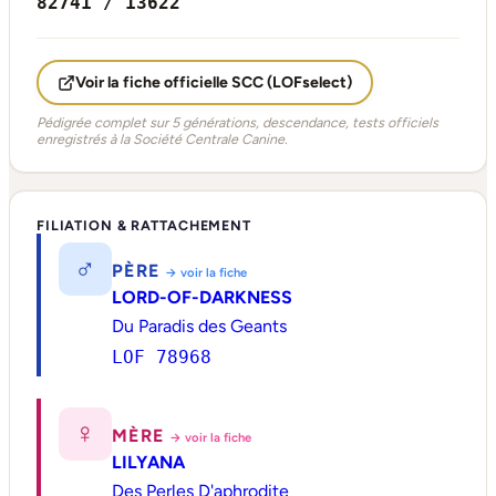
82741 / 13622
Voir la fiche officielle SCC (LOFselect)
Pédigrée complet sur 5 générations, descendance, tests officiels
enregistrés à la Société Centrale Canine.
FILIATION & RATTACHEMENT
♂
PÈRE
→ voir la fiche
LORD-OF-DARKNESS
Du Paradis des Geants
LOF 78968
♀
MÈRE
→ voir la fiche
LILYANA
Des Perles D'aphrodite