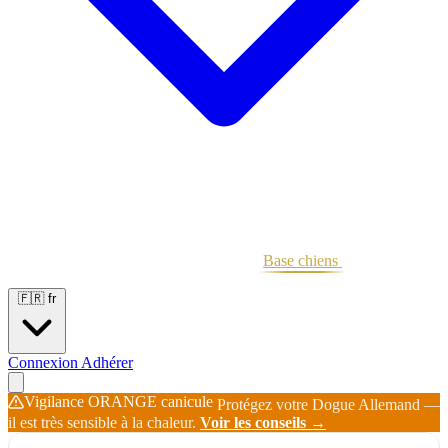
Portées
Étalons
Éleveurs
Base chiens
Boutique
🇫🇷
fr
Connexion
Adhérer
Vigilance ORANGE canicule
Protégez votre Dogue Allemand —
il est très sensible à la chaleur.
Voir les conseils →