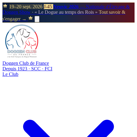
19–20 sept. 2026
J-45
Neuvic 2026
— Nationale d'Élevage &
Doggen Show
· « Le Dogue au temps des Rois »
Tout savoir &
s'engager →
Doggen Club de France
Depuis 1923 · SCC · FCI
Le Club