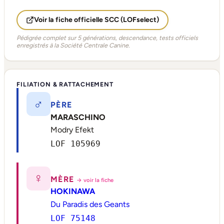
Voir la fiche officielle SCC (LOFselect)
Pédigrée complet sur 5 générations, descendance, tests officiels
enregistrés à la Société Centrale Canine.
FILIATION & RATTACHEMENT
♂
PÈRE
MARASCHINO
Modry Efekt
LOF 105969
♀
MÈRE
→ voir la fiche
HOKINAWA
Du Paradis des Geants
LOF 75148