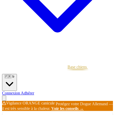
Portées
Étalons
Éleveurs
Base chiens
Boutique
🇫🇷
fr
Connexion
Adhérer
Vigilance ORANGE canicule
Protégez votre Dogue Allemand —
il est très sensible à la chaleur.
Voir les conseils →