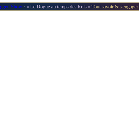
oggen Show
· « Le Dogue au temps des Rois »
Tout savoir & s'engage