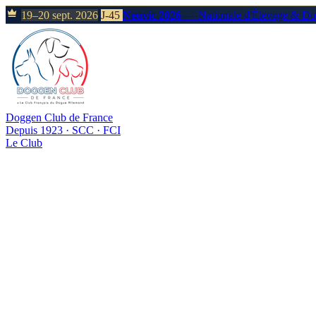
19–20 sept. 2026
J-45
Neuvic 2026
— Nationale d'Élevage & D
Doggen Club de France
Depuis 1923 · SCC · FCI
Le Club