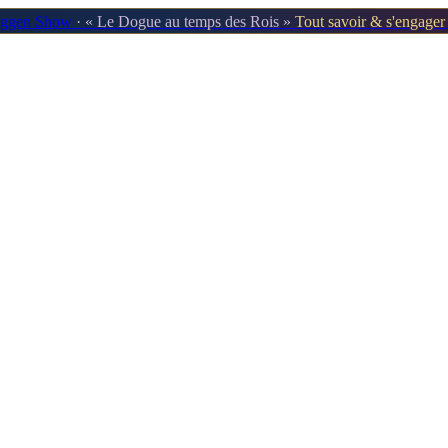
oggen Show
· « Le Dogue au temps des Rois »
Tout savoir & s'engage