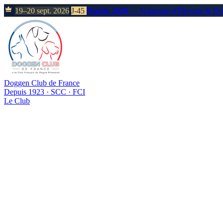
19–20 sept. 2026
J-45
Neuvic 2026
— Nationale d'Élevage & D
Doggen Club de France
Depuis 1923 · SCC · FCI
Le Club