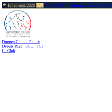
19–20 sept. 2026
J-45
Neuvic 2026
— Nationale d'Élevage & D
Doggen Club de France
Depuis 1923 · SCC · FCI
Le Club