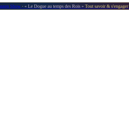
oggen Show
· « Le Dogue au temps des Rois »
Tout savoir & s'engage