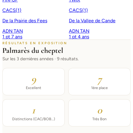
CACS(1)
CACS(1)
De la Prairie des Fees
De la Vallee de Cande
ADN
TAN
ADN
TAN
1 pt
7 ans
1 pt
4 ans
RÉSULTATS EN EXPOSITION
Palmarès du cheptel
Sur les 3 dernières années · 9 résultats.
9
7
Excellent
1ère place
1
0
Distinctions (CAC/BOB…)
Très Bon