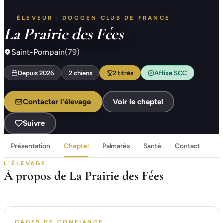
ÉLEVEUR · DOGGEN CLUB DE FRANCE
La Prairie des Fées
Saint-Pompain
(79)
Depuis 2026
2 chiens
2 titrés
Affixe SCC
Contacter l'élevage
Voir le cheptel
Suivre
Présentation
Cheptel
Palmarès
Santé
Contact
L'ÉLEVAGE
À propos de La Prairie des Fées
GAGES DE CONFIANCE