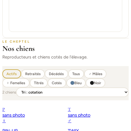
LE CHEPTEL
Nos chiens
Reproducteurs et chiens cotés de l'élevage.
Actifs
Retraités
Décédés
Tous
♂ Mâles
♀ Femelles
Titrés
Cotés
Bleu
Noir
2 chiens
P
T
sans photo
sans photo
♀
♂
PIN-UP
TWIX