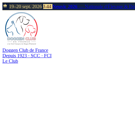
19–20 sept. 2026
J-44
Neuvic 2026
— Nationale d'Élevage & D
Doggen Club de France
Depuis 1923 · SCC · FCI
Le Club