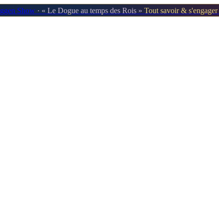
oggen Show
· « Le Dogue au temps des Rois »
Tout savoir & s'engage