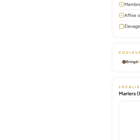
Membre
Affixe 
Élevage
COULEUR
Bringé
1
LOCALI
Marlers (