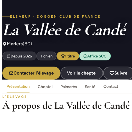
ÉLEVEUR · DOGGEN CLUB DE FRANCE
La Vallée de Candé
Marlers
(80)
Depuis 2026
1 chien
1 titré
Affixe SCC
Contacter l'élevage
Voir le cheptel
Suivre
Présentation
Cheptel
Palmarès
Santé
Contact
L'ÉLEVAGE
À propos de La Vallée de Candé