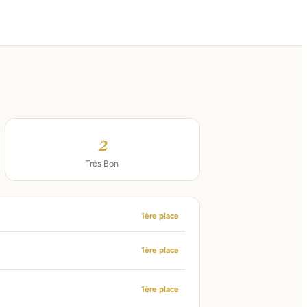
2
Très Bon
1ère place
1ère place
1ère place