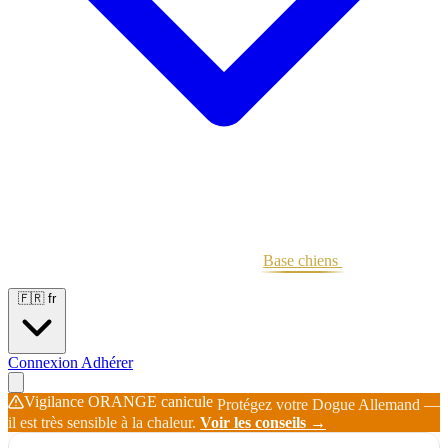
Portées
Étalons
Éleveurs
Base chiens
Boutique
🇫🇷
fr
Connexion
Adhérer
Vigilance ORANGE canicule
Protégez votre Dogue Allemand —
il est très sensible à la chaleur.
Voir les conseils →