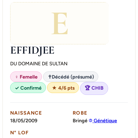
E
EFFIDJEE
DU DOMAINE DE SULTAN
♀ Femelle
✝
Décédé (présumé)
✓ Confirmé
★ 4/6 pts
🏆 CHIB
NAISSANCE
ROBE
18/05/2009
Bringé
Génétique
N° LOF