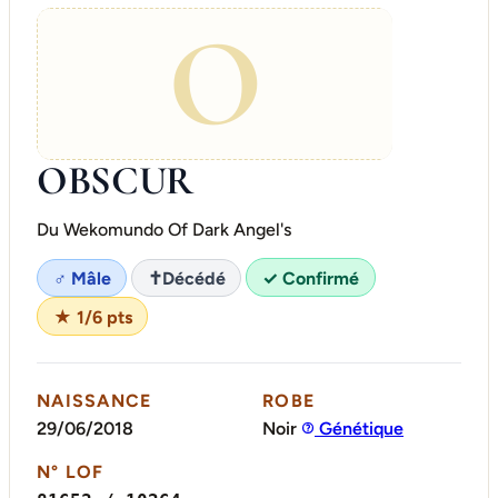
O
OBSCUR
Du Wekomundo Of Dark Angel's
♂ Mâle
✝
Décédé
✓ Confirmé
★ 1/6 pts
NAISSANCE
ROBE
29/06/2018
Noir
Génétique
N° LOF