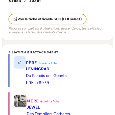
81653 / 10264
Voir la fiche officielle SCC (LOFselect)
Pédigrée complet sur 5 générations, descendance, tests officiels
enregistrés à la Société Centrale Canine.
FILIATION & RATTACHEMENT
♂
PÈRE
→ voir la fiche
LENINGRAD
Du Paradis des Geants
LOF 78970
MÈRE
→ voir la fiche
JEWEL
Des Templiers Cathares