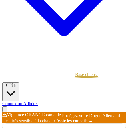
Portées
Étalons
Éleveurs
Base chiens
Boutique
🇫🇷
fr
Connexion
Adhérer
Vigilance ORANGE canicule
Protégez votre Dogue Allemand —
il est très sensible à la chaleur.
Voir les conseils →