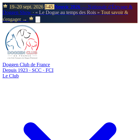
19–20 sept. 2026
J-45
Neuvic 2026
— Nationale d'Élevage &
Doggen Show
· « Le Dogue au temps des Rois »
Tout savoir &
s'engager →
Doggen Club de France
Depuis 1923 · SCC · FCI
Le Club