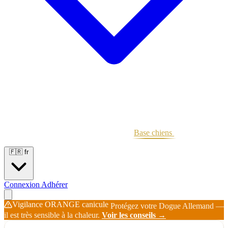
Portées
Étalons
Éleveurs
Base chiens
Boutique
🇫🇷
fr
Connexion
Adhérer
Vigilance ORANGE canicule
Protégez votre Dogue Allemand —
il est très sensible à la chaleur.
Voir les conseils →