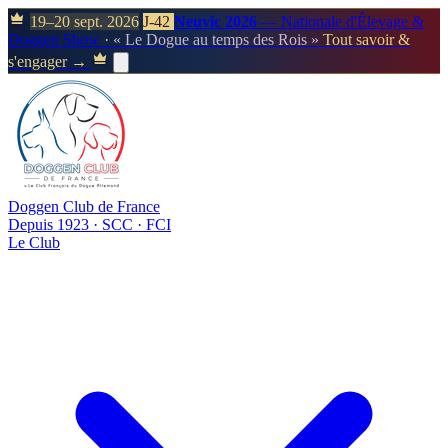
19–20 sept. 2026
J-42
Neuvic 2026
— Nationale d'Élevage &
Doggen Show
· « Le Dogue au temps des Rois »
Tout savoir &
s'engager →
Doggen Club de France
Depuis 1923 · SCC · FCI
Le Club