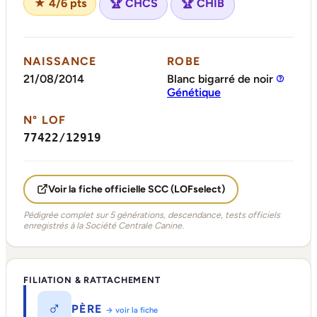
★ 4/6 pts
🏆 CHCS
🏆 CHIB
NAISSANCE
ROBE
21/08/2014
Blanc bigarré de noir
Génétique
N° LOF
77422/12919
Voir la fiche officielle SCC (LOFselect)
Pédigrée complet sur 5 générations, descendance, tests officiels
enregistrés à la Société Centrale Canine.
FILIATION & RATTACHEMENT
♂
PÈRE
→ voir la fiche