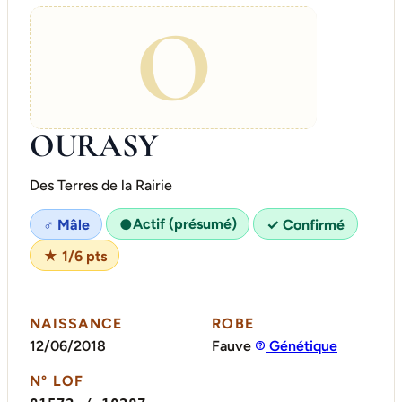
O
OURASY
Des Terres de la Rairie
Actif (présumé)
♂ Mâle
●
✓ Confirmé
★ 1/6 pts
NAISSANCE
ROBE
12/06/2018
Fauve
Génétique
N° LOF