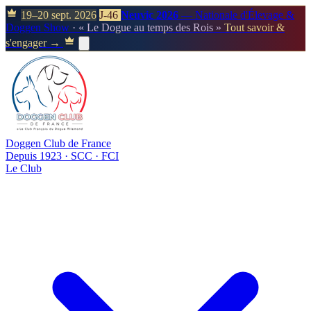
19–20 sept. 2026
J-46
Neuvic 2026
— Nationale d'Élevage &
Doggen Show
· « Le Dogue au temps des Rois »
Tout savoir &
s'engager →
Doggen Club de France
Depuis 1923 · SCC · FCI
Le Club