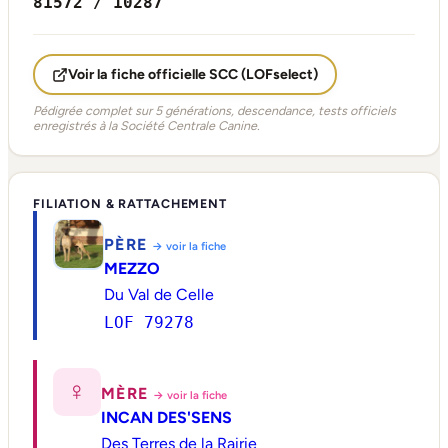
81572 / 10287
Voir la fiche officielle SCC (LOFselect)
Pédigrée complet sur 5 générations, descendance, tests officiels
enregistrés à la Société Centrale Canine.
FILIATION & RATTACHEMENT
PÈRE
→ voir la fiche
MEZZO
Du Val de Celle
LOF 79278
♀
MÈRE
→ voir la fiche
INCAN DES'SENS
Des Terres de la Rairie