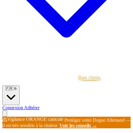
Portées
Étalons
Éleveurs
Base chiens
Boutique
🇫🇷
fr
Connexion
Adhérer
Vigilance ORANGE canicule
Protégez votre Dogue Allemand —
il est très sensible à la chaleur.
Voir les conseils →