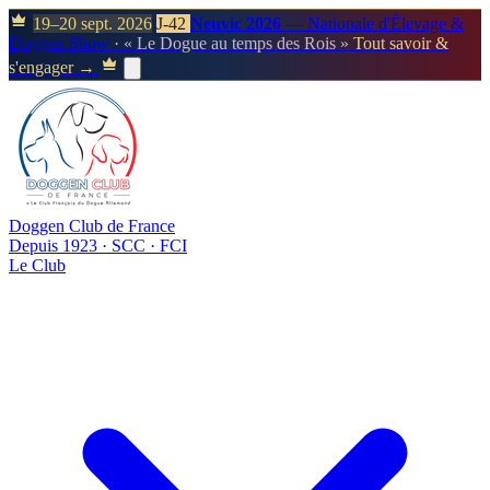
19–20 sept. 2026
J-42
Neuvic 2026
— Nationale d'Élevage &
Doggen Show
· « Le Dogue au temps des Rois »
Tout savoir &
s'engager →
Doggen Club de France
Depuis 1923 · SCC · FCI
Le Club