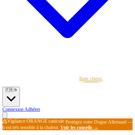
Portées
Étalons
Éleveurs
Base chiens
Boutique
🇫🇷
fr
Connexion
Adhérer
Vigilance ORANGE canicule
Protégez votre Dogue Allemand —
il est très sensible à la chaleur.
Voir les conseils →