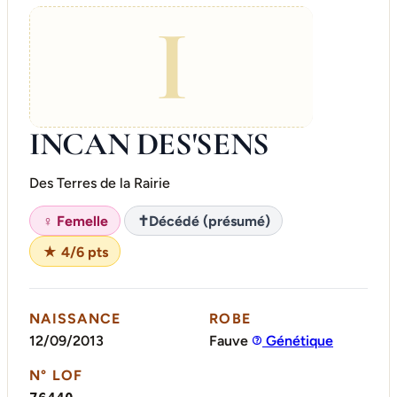
I
INCAN DES'SENS
Des Terres de la Rairie
♀ Femelle
✝
Décédé (présumé)
★ 4/6 pts
NAISSANCE
ROBE
12/09/2013
Fauve
Génétique
N° LOF