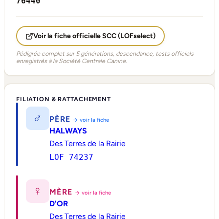
76440
Voir la fiche officielle SCC (LOFselect)
Pédigrée complet sur 5 générations, descendance, tests officiels
enregistrés à la Société Centrale Canine.
FILIATION & RATTACHEMENT
♂
PÈRE
→ voir la fiche
HALWAYS
Des Terres de la Rairie
LOF 74237
♀
MÈRE
→ voir la fiche
D'OR
Des Terres de la Rairie